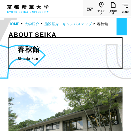
LANGU
AGE
アクセ
資料請
MENU
ス
求
HOME
大学紹介
施設紹介・キャンパスマップ
春秋館
ABOUT SEIKA
春秋館
Shunju-kan