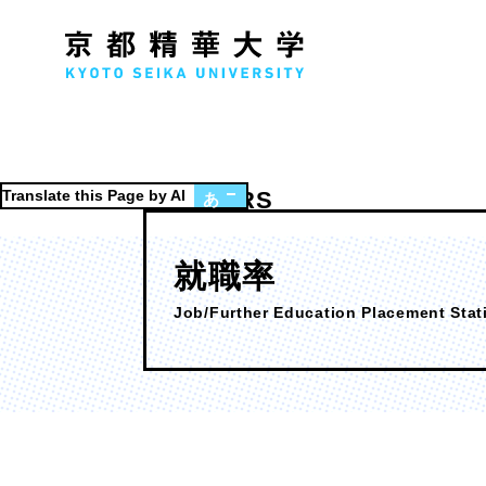
Translate this Page by AI
CAREERS
あ
人文学部
メ
歴史コース
就職率
文学コース
Job/Further Education Placement Stati
社会コース
国際文化コース
国際日本学コース
デザイン学部
マ