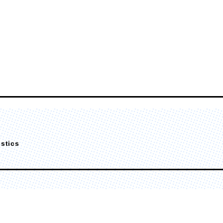
ディア表現学部
芸術学部
メディア表現学科
造形学科
stics
ンガ学部
大学院