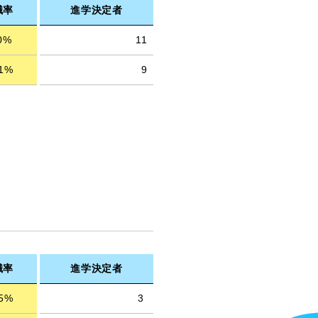
職率
進学決定者
0%
11
.1%
9
職率
進学決定者
.5%
3