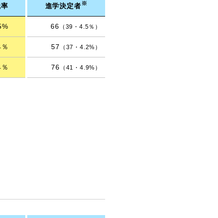
※
進学決定者
職率
5%
66
（39・4.5％）
4％
57
（37・4.2%）
4％
76
（41・4.9%）