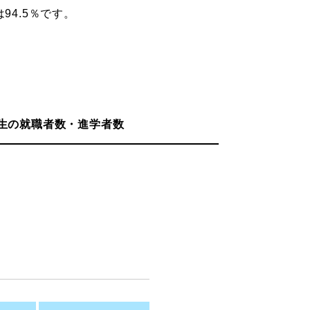
4.5％です。
創造情報学部
（仮称・構想中／2028年
度開設予定）
生の就職者数・進学者数