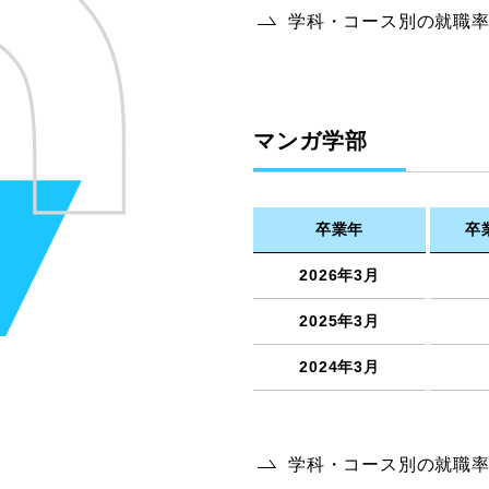
学科・コース別の就職率
マンガ学部
卒業年
卒
2026年3月
2025年3月
2024年3月
学科・コース別の就職率