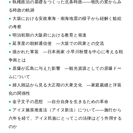
●
執権政治の基礎をつくった北条時政——牧氏の変からみ
る時政の軌跡
●
大坂における安政東海・南海地震の様子から紐解く鯰絵
の考察
●
明治初期の大阪府における教育と発達
●
延享度の朝鮮通信使 —大坂での民衆との交流
●
描かれた軍装 —日本画家 小早川秋聲を中心に考える戦
争画とは
●
原爆が広島に与えた影響 —観光資源としての原爆ドー
ムについて
●
婦人雑誌から見る大正期の大衆文化 —家庭裁縫と洋装
化の関係性
●
金子文子の思想 —自分自身を生きるための革命
●
アイヌ施策推進法（アイヌ新法）について——施行から
六年を経て、アイヌ民族にとってこの法律はどう作用する
のか