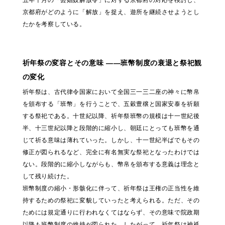
五年十月の「芸娼妓解放令」に対する京都府の対応を検討し、
京都府がどのように「解放」を捉え、遊所を継続させようとし
たかを考察している。
祈年祭の変容とその意味 ——班幣制度の衰退と祭祀観
の変化
祈年祭は、古代律令国家において全国三一三二座の神々に幣帛
を頒布する「班幣」を行うことで、五穀豊穣と国家安泰を祈願
する祭祀である。十世紀以降、祈年祭班幣の規模は十一世紀後
半、十三世紀以降と段階的に縮小し、朝廷にとっても班幣を通
じて祈る意味は薄れていった。しかし、十一世紀半ばでもその
修正が図られるなど、完全に有名無実な祭祀となったわけでは
ない。段階的に縮小しながらも、幣帛を頒布する意義は理念と
して残り続けた。
班幣制度の縮小・形骸化に伴って、祈年祭は王権の正当性を維
持するための祭祀に変貌していったと考えられる。ただ、その
ためには規定通りに行われなくてはならず、その意味で院政期
以降も班幣制度の維持が図られた。したがって、祈年祭は神祇