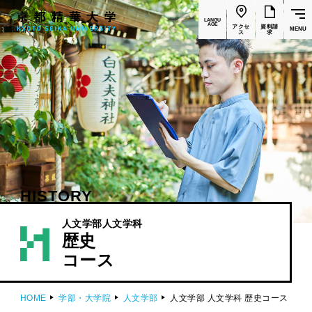
LANGU
AGE
アクセ
資料請
MENU
ス
求
HISTORY
人文学部
人文学科
歴史
コース
HOME
学部・大学院
人文学部
人文学部 人文学科 歴史コース