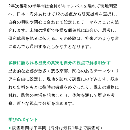
2年次後期の半年間は全員がキャンパスを離れて現地調査
へ。日本・海外あわせて12の拠点から研究拠点を選択し、
自身の興味や関心に合わせて設定したテーマをとことん追
究します。未知の場所で多様な価値観に出会い、思考し、
研究成果を他者に伝える。その経験は、将来どのような道
に進んでも通用するたしかな力となります。
多様に語られる
歴史の真実を
自分の視点で解き明かす
歴史的な史跡が数多く残る京都。関心のあるテーマやエリ
アを自由に設定し、現地を訪れて調査にのぞみます。残さ
れた史料をもとに往時の街道をめぐったり、過去の遺物に
触れ、民衆の生活を想像したり、体験を通して歴史を考
察。新たな視点で分析を進めます。
学びのポイント
●
調査期間は半年間（海外は最長1年まで調査可）