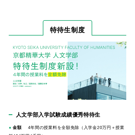
特待生制度
人文学部入学試験成績優秀特待生
●
金額
4年間の授業料を全額免除（入学金20万円＋授業