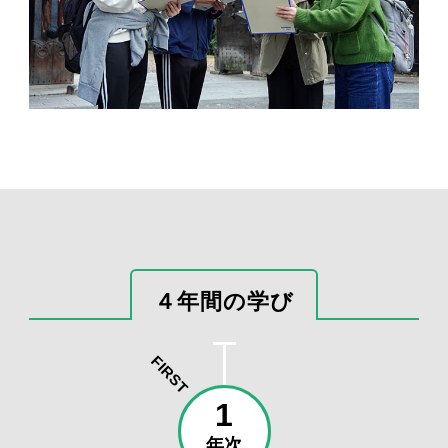
４年間の学び
FIRST
1
年次