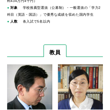
料434万円4千円）
●
対象
学校推薦型選抜（公募制）・一般選抜の「学力2
科目（英語・国語）」で優秀な成績を収めた国内学生
●
人数
各入試で5名以内
教員