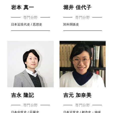
岩本 真一
堀井 佳代子
専門分野
専門分野
日本近現代史 / 思想史
対外関係史
吉永 隆記
吉元 加奈美
専門分野
専門分野
日本中世史 / 荘園史
日本近世史 / 都市史・地域