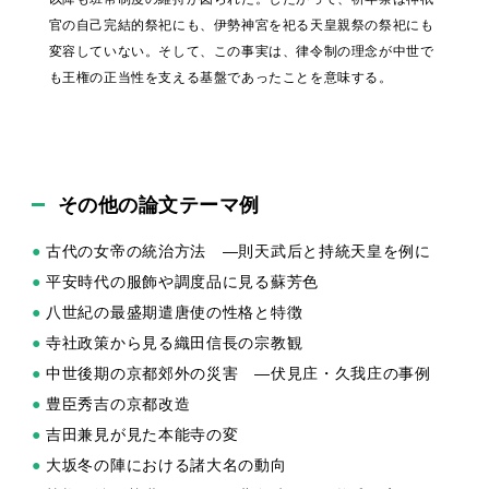
官の自己完結的祭祀にも、伊勢神宮を祀る天皇親祭の祭祀にも
変容していない。そして、この事実は、律令制の理念が中世で
も王権の正当性を支える基盤であったことを意味する。
その他の論文テーマ例
●
古代の女帝の統治方法 —則天武后と持統天皇を例に
●
平安時代の服飾や調度品に見る蘇芳色
●
八世紀の最盛期遣唐使の性格と特徴
●
寺社政策から見る織田信長の宗教観
●
中世後期の京都郊外の災害 —伏見庄・久我庄の事例
●
豊臣秀吉の京都改造
●
吉田兼見が見た本能寺の変
●
大坂冬の陣における諸大名の動向