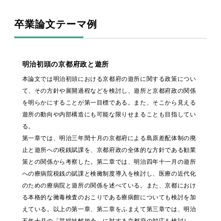
卒業論文テーマ例
明治初頭の京都府政と遊所
本論文では明治初頭における京都府の遊所に関する政策につい
て、その方針や展開過程などを検討し、遊所と京都府政の関係
を明らかにすることが第一目標である。また、そこから見える
遊所の動向や内部構造にも可能な限りせまることも目指してい
る。
第一章では、明治三年閏十月の京都府による島原差配体制の廃
止と遊所への税銭賦課を、京都府政の全体的な方針である勧業
策との関係から考察した。第二章では、明治四年十一月の遊所
への療病院税銭の賦課と検黴制度導入を検討し、医療の近代化
のための療病院と遊所の関係を述べている。また、京都におけ
る本格的な黴毒検査のおこりである療病館についても検討を加
えている。以上の第一章、第二章をふまえて第三章では、明治