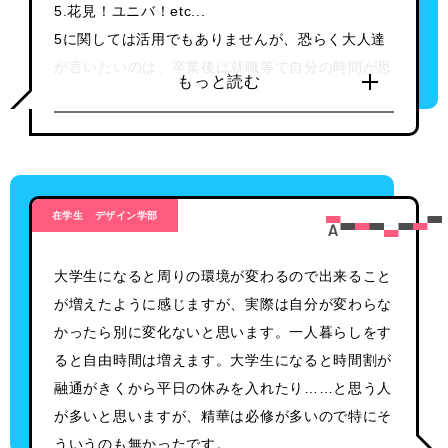
5.花見！ユニバ！etc...
5に関しては活用でもありませんが、恐らく大人達
が言いたいのは、卒業後は就職等で自分の時間が思
もっと読む
うように取れなくなる上、様々な税金や居住地の確
保など、手一杯になる可能性があるのでそれまでに
自分なりの対策、自身の夢のために何を準備出来る
か考えることが出来るのではないかと言うことなの
ではないでしょうか。
在学生
デザイン学部
大学生になると周りの環境が変わるので出来ること
が増えたように感じますが、実際は自分が変わらな
かったら別に変化ないと思います。一人暮らしをす
ると自由時間は増えます。大学生になると時間割が
融通がきくから平日の休みを入れたり……と思う人
が多いと思いますが、精華は必修が多いので特にそ
ういうのも無かったです。