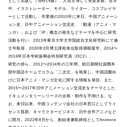
として出版し（当時19歳）、人気を博して受賞多数。在学
中、イラストレーター、モデル、ライター、コスプレイヤ
ーとして活動し、卒業後の2010年に来日。中国アニメーシ
ョン史、日中アニメーション交流史、「動漫（アニメ・マ
ンガ）」および「IP」概念の発生などテーマを中心に研究
活動を行い、2013年東京大学大学院総合文化研究科にて修
士号取得、2020年3月博士課程単位取得満期退学。2014〜
2016年日本学術振興会特別研究員（DC2）。
研究の傍ら、2012〜2014年の三年間、朝日新聞社国際本
部中国語チームでコラム「二次元」を執筆し、中国語圏向
けに日本アニメ・マンガ文化に関する情報を発信。また、
2015〜2017年日中アニメーション交流史をテーマとした
ドキュメンタリーシリーズの企画・制作を手掛ける。な
お、来日以来、中国コンテンツ会社の日本窓口としてライ
センス貿易、キャラクタービジネス、日中合作アニメなど
に関与。2022年8月から、創始者兼取締役としてAnimore