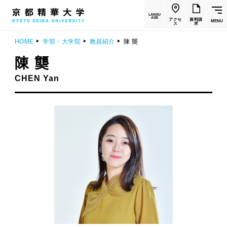
LANGU
AGE
アクセ
資料請
MENU
ス
求
HOME
学部・大学院
教員紹介
陳 龑
陳 龑
CHEN Yan