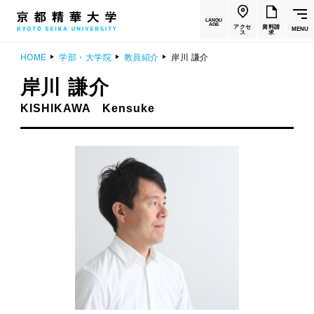
LANGU
AGE
アクセ
資料請
MENU
ス
求
HOME
学部・大学院
教員紹介
岸川 謙介
岸川 謙介
KISHIKAWA Kensuke