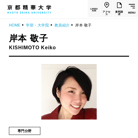
LANGU
AGE
アクセ
資料請
MENU
ス
求
HOME
学部・大学院
教員紹介
岸本 敬子
岸本 敬子
KISHIMOTO Keiko
専門分野