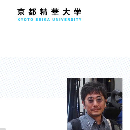
人文学部
メ
歴史コース
文学コース
社会コース
国際文化コース
国際日本学コース
デザイン学部
マ