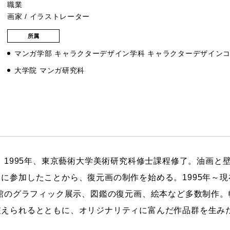
職業
画家 / イラストレーター
ストーリーマンガコース
芸術研究科
新世代マンガコース
デザイン研究科
所属
キャラクターデザインコース
マンガ研究科
マンガ学部 キャラクターデザイン学科 キャラクターデザイン
アニメーションコース
人文学研究科
大学院 マンガ研究科
。1995年、東京藝術大学美術研究科修士課程修了。油画と壁
に参加したことから、復元画の制作を始める。1995年～
物館のグラフィック展示、図鑑の復元画、絵本など多数制作
支えられるとともに、オリジナリティに富んだ作品群を生み