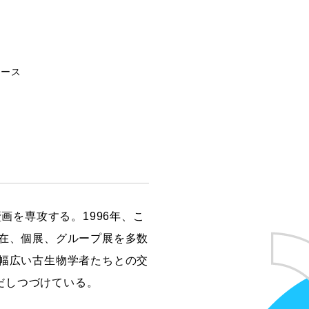
創造情報学部
コース
（仮称・構想中／2028年
度開設予定）
画を専攻する。1996年、こ
現在、個展、グループ展を多数
。幅広い古生物学者たちとの交
だしつづけている。