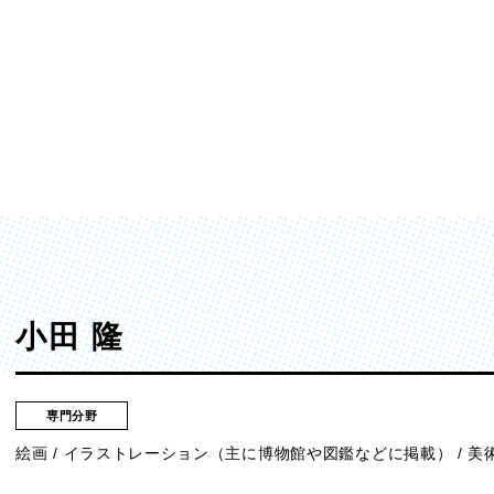
ディア表現学部
芸術学部
メディア表現学科
造形学科
小田 隆
専門分野
絵画 / イラストレーション（主に博物館や図鑑などに掲載） / 美
ンガ学部
大学院