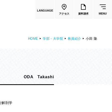
LANGUAGE
MENU
アクセス
資料請求
HOME
学部・大学院
教員紹介
小田 隆
共通教育
教員一覧
ODA Takashi
国際文化学部
（2026年度募集停止）
カートゥーンコース
術解剖学
（2025年度募集停止）