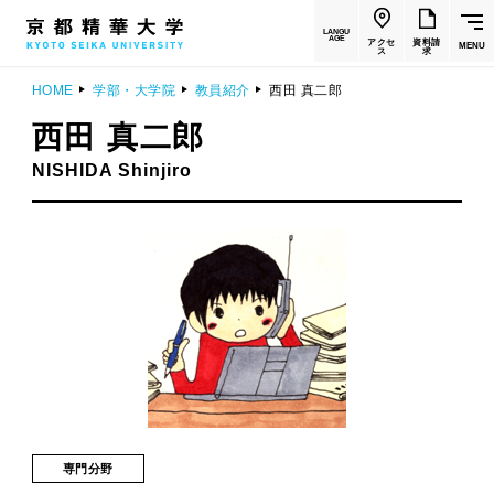
LANGU
AGE
アクセ
資料請
MENU
ス
求
HOME
学部・大学院
教員紹介
西田 真二郎
西田 真二郎
NISHIDA Shinjiro
専門分野