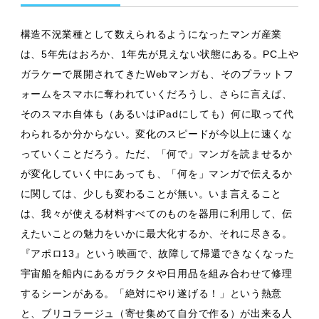
構造不況業種として数えられるようになったマンガ産業
は、5年先はおろか、1年先が見えない状態にある。PC上や
ガラケーで展開されてきたWebマンガも、そのプラットフ
ォームをスマホに奪われていくだろうし、さらに言えば、
そのスマホ自体も（あるいはiPadにしても）何に取って代
わられるか分からない。変化のスピードが今以上に速くな
っていくことだろう。ただ、「何で」マンガを読ませるか
が変化していく中にあっても、「何を」マンガで伝えるか
に関しては、少しも変わることが無い。いま言えること
は、我々が使える材料すべてのものを器用に利用して、伝
えたいことの魅力をいかに最大化するか、それに尽きる。
『アポロ13』という映画で、故障して帰還できなくなった
宇宙船を船内にあるガラクタや日用品を組み合わせて修理
するシーンがある。「絶対にやり遂げる！」という熱意
と、ブリコラージュ（寄せ集めて自分で作る）が出来る人