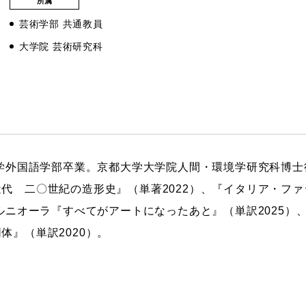
所属
ストーリーマンガコース
芸術学部 共通教員
芸術研究科
新世代マンガコース
デザイン研究科
大学院 芸術研究科
キャラクターデザインコース
マンガ研究科
アニメーションコース
人文学研究科
大学外国語学部卒業。京都大学大学院人間・環境学研究科博
代 二〇世紀の造形史』（単著2022）、『イタリア・フ
ペルニオーラ『すべてがアートになったあと』（単訳2025）
体』（単訳2020）。