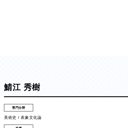
ディア表現学部
芸術学部
メディア表現学科
造形学科
鯖江 秀樹
専門分野
美術史 / 表象文化論
ンガ学部
大学院