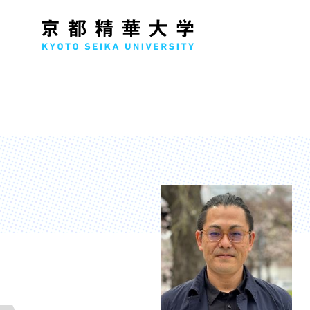
人文学部
メ
歴史コース
文学コース
社会コース
国際文化コース
国際日本学コース
デザイン学部
マ