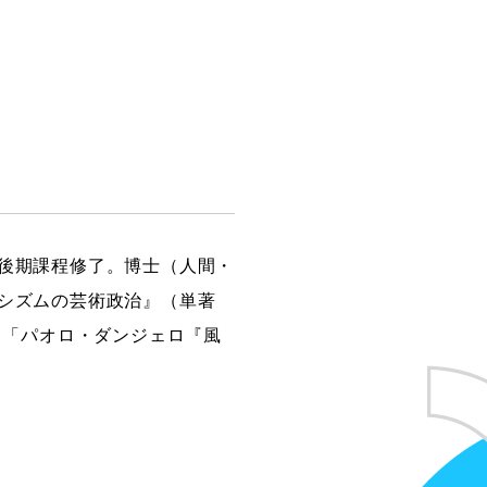
創造情報学部
（仮称・構想中／2028年
度開設予定）
士後期課程修了。博士（人間・
ァシズムの芸術政治』（単著
、「パオロ・ダンジェロ『風