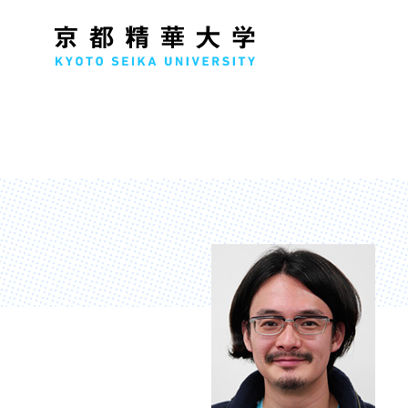
人文学部
メ
歴史コース
文学コース
社会コース
国際文化コース
国際日本学コース
デザイン学部
マ