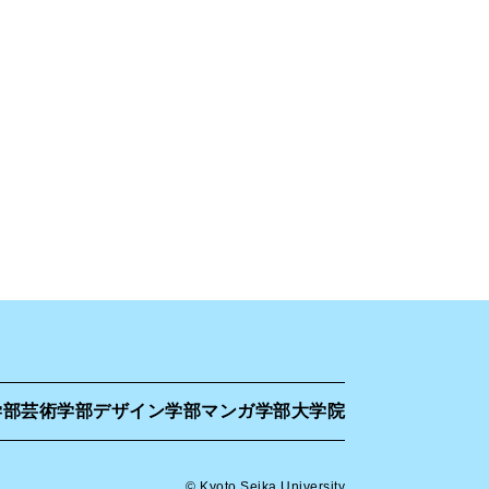
学部
芸術学部
デザイン学部
マンガ学部
大学院
© Kyoto Seika University