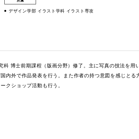
所属
ストーリーマンガコース
デザイン学部 イラスト学科 イラスト専攻
芸術研究科
新世代マンガコース
デザイン研究科
キャラクターデザインコース
マンガ研究科
アニメーションコース
人文学研究科
研究科 博士前期課程（版画分野）修了。主に写真の技法を用
ど国内外で作品発表を行う。また作者の持つ意図を感じとる
ワークショップ活動も行う。