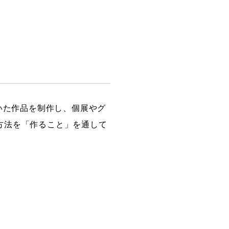
創造情報学部
（仮称・構想中／2028年
度開設予定）
いた作品を制作し、個展やグ
方法を「作ること」を通して