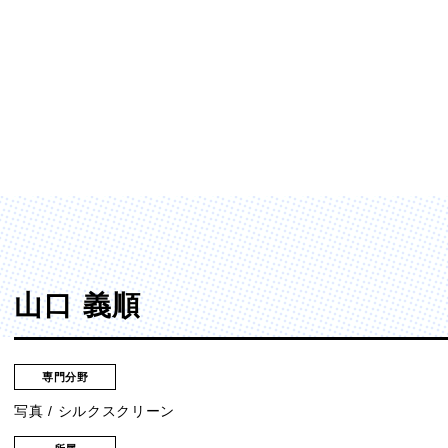
ディア表現学部
芸術学部
メディア表現学科
造形学科
山口 義順
専門分野
写真 / シルクスクリーン
ンガ学部
大学院