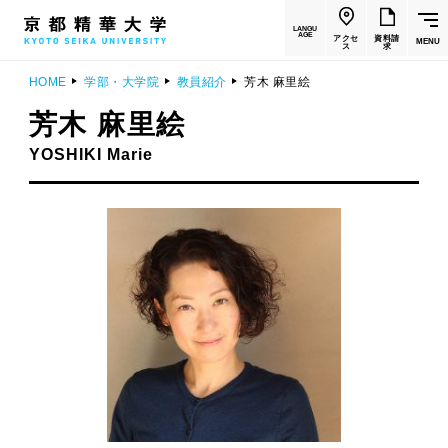
LANGU
AGE
アクセ
資料請
MENU
ス
求
HOME
学部・大学院
教員紹介
芳木 麻里絵
芳木 麻里絵
YOSHIKI Marie