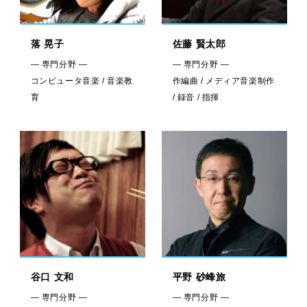
落 晃子
佐藤 賢太郎
— 専門分野 —
— 専門分野 —
コンピュータ音楽 / 音楽教
作編曲 / メディア音楽制作
育
/ 録音 / 指揮
谷口 文和
平野 砂峰旅
— 専門分野 —
— 専門分野 —