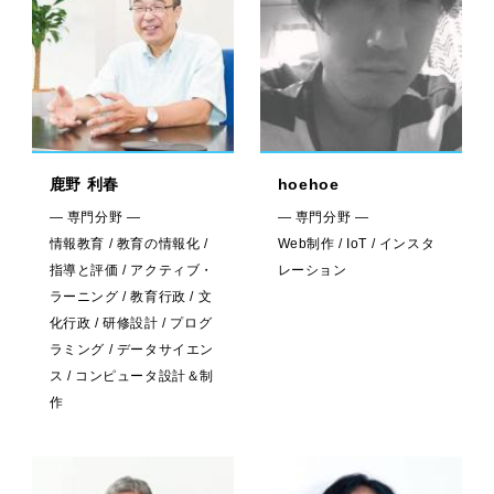
鹿野 利春
hoehoe
— 専門分野 —
— 専門分野 —
情報教育 / 教育の情報化 /
Web制作 / IoT / インスタ
指導と評価 / アクティブ・
レーション
ラーニング / 教育行政 / 文
化行政 / 研修設計 / プログ
ラミング / データサイエン
ス / コンピュータ設計＆制
作