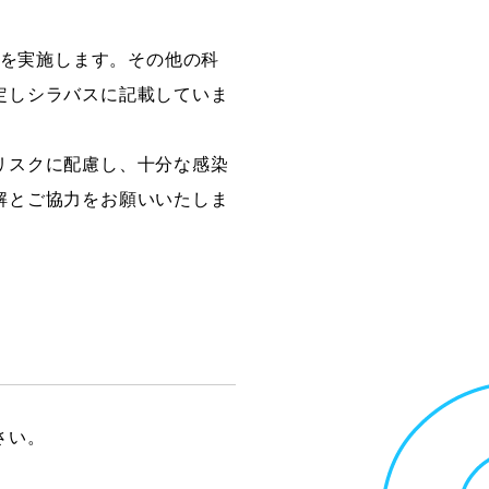
業を実施します。その他の科
創造情報学部
定しシラバスに記載していま
（仮称・構想中／2028年
度開設予定）
リスクに配慮し、十分な感染
解とご協力をお願いいたしま
さい。