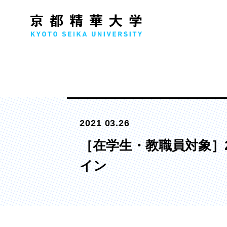
人文学部
メ
2021 03.26
歴史コース
文学コース
［在学生・教職員対象］
社会コース
イン
国際文化コース
国際日本学コース
デザイン学部
マ