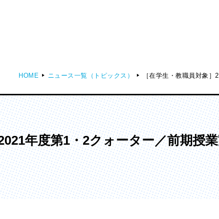
HOME
ニュース一覧（トピックス）
［在学生・教職員対象］2
ディア表現学部
芸術学部
メディア表現学科
造形学科
2021年度第1・2クォーター／前期授
ンガ学部
大学院