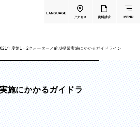
LANGUAGE
MENU
アクセス
資料請求
021年度第1・2クォーター／前期授業実施にかかるガイドライン
共通教育
教員一覧
業実施にかかるガイドラ
国際文化学部
（2026年度募集停止）
カートゥーンコース
（2025年度募集停止）