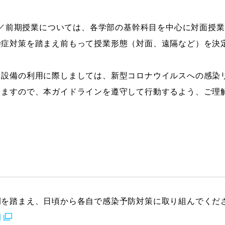
ストーリーマンガコース
芸術研究科
ター／前期授業については、各学部の基幹科目を中心に対面授
新世代マンガコース
デザイン研究科
染症対策を踏まえ前もって授業形態（対面、遠隔など）を決
キャラクターデザインコース
マンガ研究科
アニメーションコース
人文学研究科
・設備の利用に際しましては、新型コロナウイルスへの感染
りますので、本ガイドラインを遵守して行動するよう、ご理
例を踏まえ、日頃から各自で感染予防対策に取り組んでくだ
例