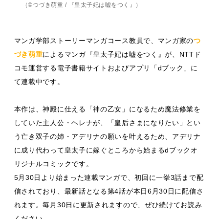
（©つづき萌重 / 『皇太子妃は嘘をつく』）
マンガ学部ストーリーマンガコース教員で、マンガ家の
つ
づき萌重
によるマンガ『皇太子妃は嘘をつく』が、NTTド
コモ運営する電子書籍サイトおよびアプリ「dブック」に
て連載中です。
本作は、神殿に仕える「神の乙女」になるため魔法修業を
していた主人公・ヘレナが、「皇后さまになりたい」とい
う亡き双子の姉・アデリナの願いを叶えるため、アデリナ
に成り代わって皇太子に嫁ぐところから始まるdブックオ
リジナルコミックです。
5月30日より始まった連載マンガで、初回に一挙3話まで配
信されており、最新話となる第4話が本日6月30日に配信さ
れます。毎月30日に更新されますので、ぜひ続けてお読み
ください。