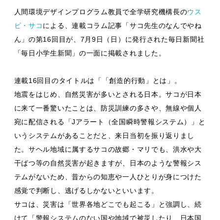
人間環境デザインプログラム教員で全学研究機構長の
ウス
ビ・サコ
による、連載コラム記事「サコ先生のなんでやね
ん」の第16回目が、7月9日（日）に発行された毎日新聞社
「毎日小学生新聞」の一面に掲載されました。
連載16回目のタイトルは「「創造的行動」とは」。
地震をはじめ、自然災害が多いとされる日本。サコが日本
に来て一番驚いたことは、防災訓練の多さや、無線や個人
宛に配信される「Jアラート（全国瞬時警報システム）」と
いうシステムがあることだと、来日当初を振り返りまし
た。サヘル地域に属するサコの故郷・マリでも、洪水や大
干ばつ等の自然災害が起きますが、日本のような警報シス
テムがないため、昔からの知恵や一人ひとりが身につけた
感覚で判断し、逃げるしかないといいます。
サコは、災害は「世界各地どこでも起こる」と強調し、続
けて「警報システムのない国や地域で被災したり、日本国