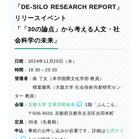
「DE-SILO RESEARCH REPORT」
リリースイベント
「「30の論点」から考える人文・社
会科学の未来」
日程
：2024年11月20日（水）
時間
：18:30～20:30
登壇者
：南 了太（本学国際文化学部 教員）
標葉隆馬（大阪大学 社会技術共創研究セン
ター 教員）
会場
：
京都大学 文系学部校舎
1階「ぶんこも」
〒606-8501 京都府京都市左京区吉田本町
定員
：30名（先着順）
申込
：事前のお申し込みが必要です。詳細は
公式サイ