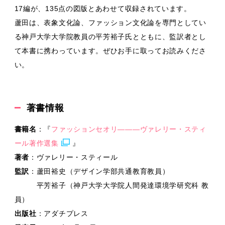
17編が、135点の図版とあわせて収録されています。
蘆田は、表象文化論、ファッション文化論を専門としてい
る神戸大学大学院教員の平芳裕子氏とともに、監訳者とし
て本書に携わっています。ぜひお手に取ってお読みくださ
い。
著書情報
書籍名
：『
ファッションセオリ———ヴァレリー・スティ
ール著作選集
』
著者
：ヴァレリー・スティール
監訳
：蘆田裕史（デザイン学部共通教育教員）
平芳裕子（神戸大学大学院人間発達環境学研究科 教
員）
出版社
：アダチプレス