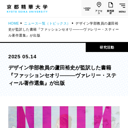
LANGU
AGE
アクセ
資料請
MENU
ス
求
HOME
ニュース一覧（トピックス）
デザイン学部教員の蘆田裕
史が監訳した書籍『ファッションセオリ———ヴァレリー・スティー
ル著作選集』が出版
研究活動
2025 05.14
デザイン学部教員の蘆田裕史が監訳した書籍
『ファッションセオリ———ヴァレリー・ステ
ィール著作選集』が出版