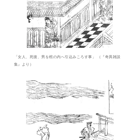
「女人、死後、男を棺の内へ引込みころす事」 （『奇異雑談
集』より）