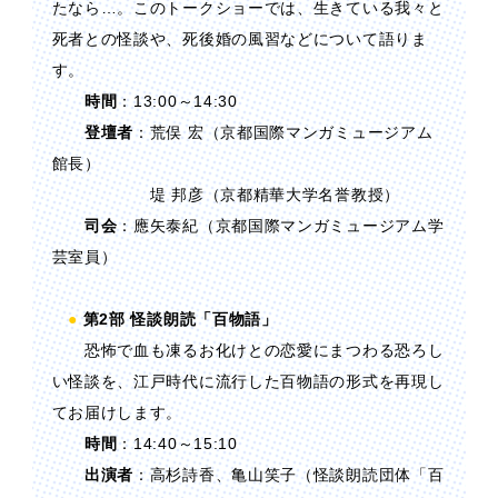
たなら…。このトークショーでは、生きている我々と
死者との怪談や、死後婚の風習などについて語りま
す。
時間
：13:00～14:30
登壇者
：荒俣 宏（京都国際マンガミュージアム
館長）
堤 邦彦（京都精華大学名誉教授）
司会
：應矢泰紀（京都国際マンガミュージアム学
芸室員）
●
第2部 怪談朗読「百物語」
恐怖で血も凍るお化けとの恋愛にまつわる恐ろし
い怪談を、江戸時代に流行した百物語の形式を再現し
てお届けします。
時間
：14:40～15:10
出演者
：高杉詩香、亀山笑子（怪談朗読団体「百