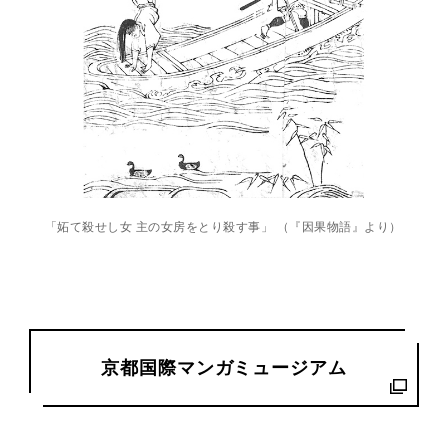
「妬て殺せし女 主の女房をとり殺す事」 （『因果物語』より）
京都国際マンガミュージアム