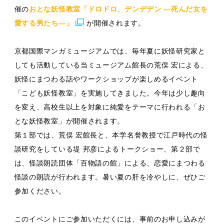
催の
おとな妖怪教室「ドロドロ、デンデデン —死んだ女を
愛する男たち—」
が開催されます。
京都国際マンガミュージアムでは、毎年夏に妖怪研究家と
しても活動している当ミュージアム館長の荒俣 宏による、
妖怪にまつわる話やワークショップが楽しめるイベント
「こども妖怪教室」を実施してきました。今年は少し趣向
を変え、高校生以上を対象に純愛をテーマに行われる「お
とな妖怪教室」が開催されます。
第１部では、荒俣 宏館長と、本学名誉教授で江戸時代の怪
談研究をしている堤 邦彦によるトークショー、第２部で
は、怪談朗読団体「百物語の館」による、恋愛にまつわる
怪談の朗読が行われます。暑い夏の肝を冷やしに、ぜひご
参加ください。
このイベントにご参加いただくには、事前のお申し込みが