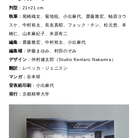
判型
：21×21 cm
執筆
：尾崎織女、菊地暁、小出麻代、齋藤雅宏、軸原ヨウ
スケ、中村裕太、長友真昭、フォック・チン、松元悠、本
橋仁、山本麻紀子、米原有二
編集
：齋藤雅宏、中村裕太、小出麻代
編集補
：伊藤まゆみ、村田のぞみ
デザイン
：仲村健太郎（Studio Kentaro Nakamra）
翻訳
：レベッカ・ジェニスン
マンガ
：谷本研
背表紙印刷
：小出麻代
発行
：京都精華大学