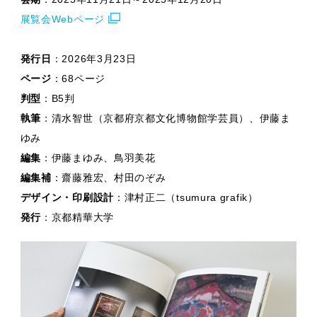
展覧会Webページ
発行日
：2026年3月23日
ページ
：68ページ
判型
：B5判
執筆
：清水智世（京都府京都文化博物館学芸員）、伊藤ま
ゆみ
編集
：伊藤まゆみ、鳥羽美花
編集補
：齋藤雅宏、村田のぞみ
デザイン・印刷設計
：津村正二（tsumura grafik）
発行
：京都精華大学