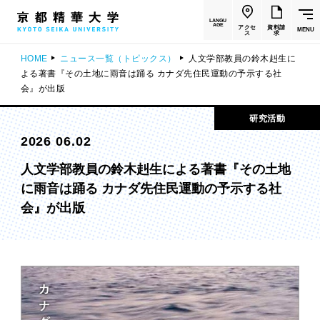
LANGU
AGE
アクセ
資料請
MENU
ス
求
HOME
ニュース一覧（トピックス）
人文学部教員の鈴木赳生に
よる著書『その土地に雨音は踊る カナダ先住民運動の予示する社
会』が出版
研究活動
2026 06.02
人文学部教員の鈴木赳生による著書『その土地
に雨音は踊る カナダ先住民運動の予示する社
会』が出版