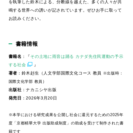
を執筆した鈴木による、分断線を越えた、多くの人々が共
鳴する世界への誘いが記されています。ぜひお手に取って
お読みください。
書籍情報
書籍名
：『
その土地に雨音は踊る カナダ先住民運動の予示
する社会
』
著者
：鈴木赳生（人文学部国際文化コース 教員
※出版時：
）
国際文化学部 教員
出版社
：ナカニシヤ出版
発売日
：2026年3月20日
※本学における研究成果を公開し社会に還元するための2025年
度「京都精華大学 出版助成制度」の助成を受けて制作された書
籍です