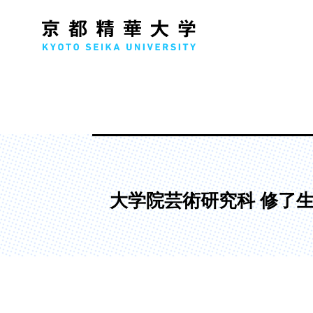
人文学部
メ
歴史コース
文学コース
大学院芸術研究科 修了
社会コース
国際文化コース
国際日本学コース
デザイン学部
マ