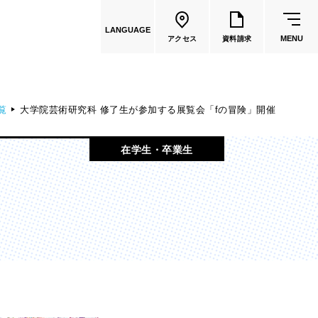
LANGUAGE
MENU
アクセス
資料請求
覧
大学院芸術研究科 修了生が参加する展覧会「fの冒険」開催
共通教育
在学生・卒業生
教員一覧
国際文化学部
（2026年度募集停止）
カートゥーンコース
（2025年度募集停止）