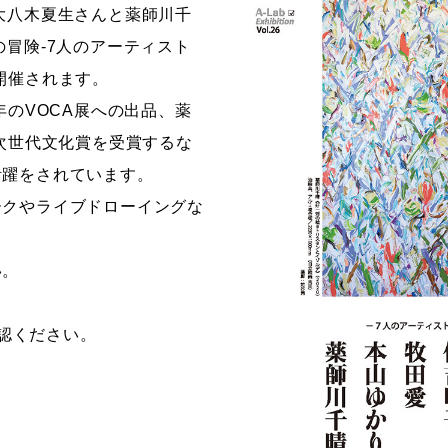
大八木夏生さんと薬師川千
ストーリーマンガコース
芸術研究科
の冒険-7人のアーティスト
新世代マンガコース
デザイン研究科
開催されます。
キャラクターデザインコース
マンガ研究科
年のVOCA展への出品、薬
アニメーションコース
人文学研究科
県次世代文化賞を受賞するな
活躍をされています。
ークやライブドローイングな
い。
認ください。