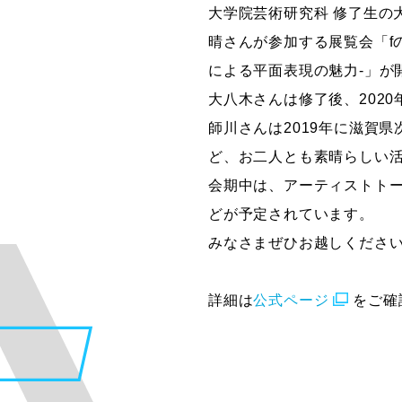
大学院芸術研究科 修了生の
グラフィックデザインコース
晴さんが参加する展覧会「f
デジタルクリエイションコース
による平面表現の魅力-」が
イラスト学科
大八木さんは修了後、2020
プロダクトデザイン学科
師川さんは2019年に滋賀
建築学科
ど、お二人とも素晴らしい
会期中は、アーティストト
どが予定されています。
みなさまぜひお越しくださ
詳細は
公式ページ
をご確