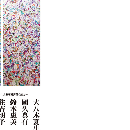
創造情報学部
（仮称・構想中／2028年
度開設予定）