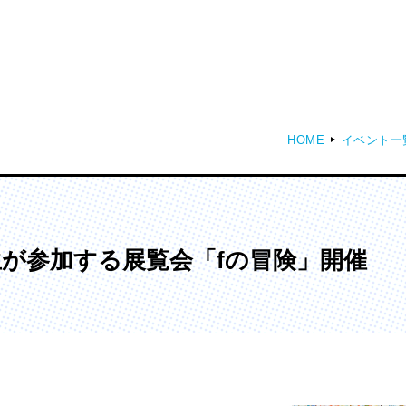
HOME
イベント一
ディア表現学部
芸術学部
メディア表現学科
造形学科
生が参加する展覧会「fの冒険」開催
ンガ学部
大学院