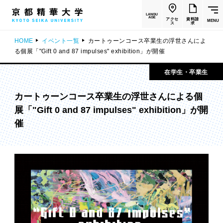
LANGU
AGE
アクセ
資料請
MENU
ス
求
HOME
イベント一覧
カートゥーンコース卒業生の浮世さんによ
る個展「"Gift 0 and 87 impulses" exhibition」が開催
在学生・卒業生
カートゥーンコース卒業生の浮世さんによる個
展「"Gift 0 and 87 impulses" exhibition」が開
催