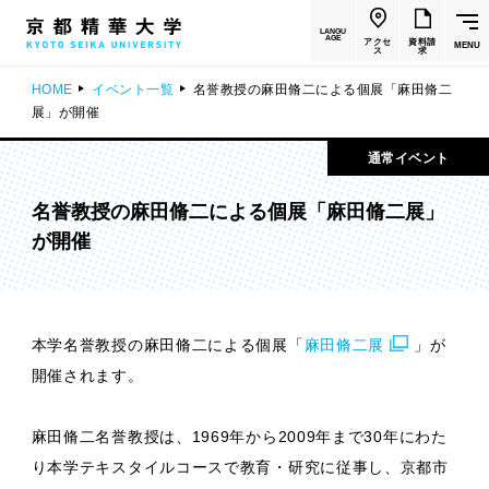
LANGU
AGE
アクセ
資料請
MENU
ス
求
HOME
イベント一覧
名誉教授の麻田脩二による個展「麻田脩二
展」が開催
通常イベント
名誉教授の麻田脩二による個展「麻田脩二展」
が開催
本学名誉教授の麻田脩二による個展「
麻田脩二展
」が
開催されます。
麻田脩二名誉教授は、1969年から2009年まで30年にわた
り本学テキスタイルコースで教育・研究に従事し、京都市