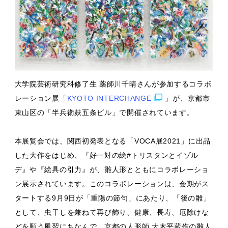
大学院芸術研究科修了生 薬師川千晴さんが参加するコラボ
レーション展「
KYOTO INTERCHANGE
」が、京都市
東山区の「半兵衛麸五条ビル」で開催されています。
本展覧会では、関西初発表となる「VOCA展2021」に出品
した大作をはじめ、『好一対の絵#トリスタンとイゾル
デ』や『絵具の引力』が、雛人形とともにコラボレーショ
ン展示されています。このコラボレーションは、会期がス
タートする9月9日が「重陽の節句」にあたり、「後の雛」
として、虫干しを兼ねて再び飾り、健康、長寿、厄除けな
どを願う風習にちなんで、京都の人形師 大木平蔵作の雛人