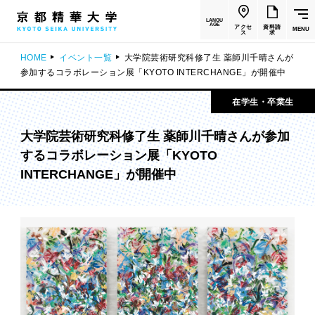
LANGU
AGE
アクセ
資料請
MENU
ス
求
HOME
イベント一覧
大学院芸術研究科修了生 薬師川千晴さんが
参加するコラボレーション展「KYOTO INTERCHANGE」が開催中
在学生・卒業生
大学院芸術研究科修了生 薬師川千晴さんが参加
するコラボレーション展「KYOTO
INTERCHANGE」が開催中