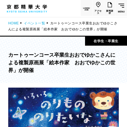
LANGU
AGE
アクセ
資料請
MENU
ス
求
HOME
イベント一覧
カートゥーンコース卒業生おおでゆかこさ
んによる複製原画展「絵本作家 おおでゆかこの世界」が開催
在学生・卒業生
カートゥーンコース卒業生おおでゆかこさんに
よる複製原画展「絵本作家 おおでゆかこの世
界」が開催