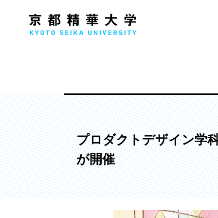
人文学部
メ
歴史コース
文学コース
プロダクトデザイン学
社会コース
が開催
国際文化コース
国際日本学コース
デザイン学部
マ