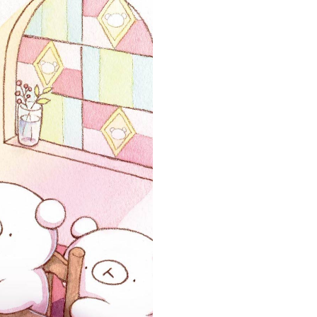
創造情報学部
（仮称・構想中／2028年
度開設予定）