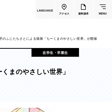
LANGUAGE
MENU
アクセス
資料請求
手のふじたちさとによる個展「ちーくまのやさしい世界」が開催
共通教育
在学生・卒業生
教員一覧
ーくまのやさしい世界」
国際文化学部
（2026年度募集停止）
カートゥーンコース
（2025年度募集停止）