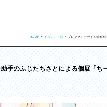
HOME
イベント一覧
プロダクトデザイン学科助
ディア表現学部
芸術学部
メディア表現学科
造形学科
科助手のふじたちさとによる個展「ち
ンガ学部
大学院