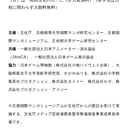
（月）は「関西文化の日」につき入館無料）（在学生は日
程に関わらず入館料無料）
主催
：文化庁、京都精華大学国際マンガ研究センター、京都国
際マンガミュージアム、立命館大学ゲーム研究センター
共催
：一般社団法人日本アニメーター・演出協会
（JAniCA）、一般社団法人日本ゲーム展示協会
協力
：日本ゲーム博物館（株式会社小牧ハイウェイ企画）、大
阪樟蔭女子大学美粧学研究室、すがやみつる、株式会社小学館
集英社プロダクション、株式会社タイトー、株式会社セガ、株
式会社プロダクション・アイジー
※京都国際マンガミュージアムが文化庁からの委託を受けて実
施する、文化庁メディア芸術連携基盤等整備推進事業成果発表
展です。