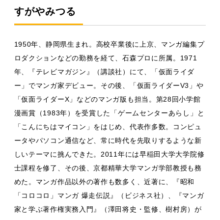
すがやみつる
1950年、静岡県生まれ。高校卒業後に上京、マンガ編集プ
ロダクションなどの勤務を経て、石森プロに所属。1971
年、『テレビマガジン』（講談社）にて、「仮面ライダ
ー」でマンガ家デビュー。その後、「仮面ライダーV3」や
「仮面ライダーX」などのマンガ版も担当。第28回小学館
漫画賞（1983年）を受賞した「ゲームセンターあらし」と
「こんにちはマイコン」をはじめ、代表作多数。コンピュ
ータやパソコン通信など、常に時代を先取りするような新
しいテーマに挑んできた。2011年には早稲田大学大学院修
士課程を修了、その後、京都精華大学マンガ学部教授も務
めた。マンガ作品以外の著作も数多く、近著に、『昭和
「コロコロ」マンガ 爆走伝説』（ビジネス社）、『マンガ
家と学ぶ著作権実務入門』（澤田将史・監修、樹村房）が