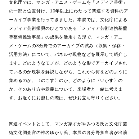
文化庁では、マンガ・アニメ・ゲームを「メディア芸術」
の一部と位置付け、10年以上にわたって関連する資料のア
ーカイブ事業を行ってきました。本展では、文化庁による
メディア芸術振興のひとつである「メディア芸術連携基盤
等整備推進事業」の成果を活用する形で、マンガ・アニ
メ・ゲームの3分野でのアーカイブの試み（収集・保存・
活用方法）について、パネルや現物などを展示して紹介し
ます。どのようなモノが、どのような形でアーカイブされ
ているのか現状を解説しながら、これから何をどのように
集めるのか、〈のこす〉のか、どのように〈いかす〉の
か、そのあり方や意義について、来場者と一緒に考えま
す。お近くにお越しの際は、ぜひお立ち寄りください。
関連イベントとして、マンガ家すがやみつる氏と文化庁芸
術文化調査官の椎名ゆかり氏、本展の各分野担当者が出演