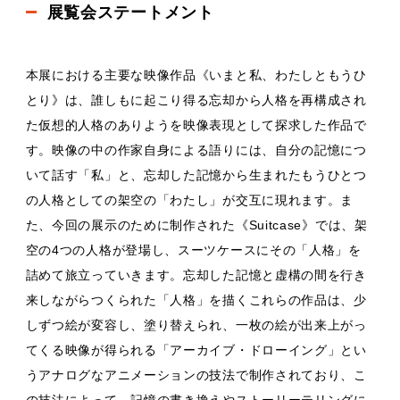
展覧会ステートメント
本展における主要な映像作品《いまと私、わたしともうひ
とり》は、誰しもに起こり得る忘却から人格を再構成され
た仮想的人格のありようを映像表現として探求した作品で
す。映像の中の作家自身による語りには、自分の記憶につ
いて話す「私」と、忘却した記憶から生まれたもうひとつ
の人格としての架空の「わたし」が交互に現れます。ま
た、今回の展示のために制作された《Suitcase》では、架
空の4つの人格が登場し、スーツケースにその「人格」を
詰めて旅立っていきます。忘却した記憶と虚構の間を行き
来しながらつくられた「人格」を描くこれらの作品は、少
しずつ絵が変容し、塗り替えられ、一枚の絵が出来上がっ
てくる映像が得られる「アーカイブ・ドローイング」とい
うアナログなアニメーションの技法で制作されており、こ
の技法によって、記憶の書き換えやストーリーテリングに