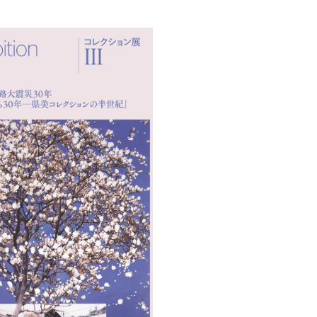
創造情報学部
（仮称・構想中／2028年
度開設予定）