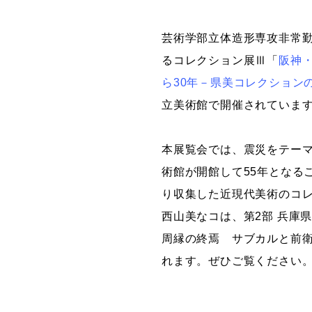
グラフィックデザインコース
芸術学部立体造形専攻非常
デジタルクリエイションコース
るコレクション展Ⅲ「
阪神・
イラスト学科
ら30年－県美コレクション
プロダクトデザイン学科
立美術館で開催されていま
建築学科
本展覧会では、震災をテー
術館が開館して55年となる
り収集した近現代美術のコ
西山美なコは、第2部 兵
周縁の終焉 サブカルと前
れます。ぜひご覧ください