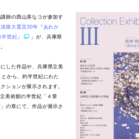
ストーリーマンガコース
芸術研究科
勤講師の西山美なコが参加す
新世代マンガコース
デザイン研究科
淡路大震災30年『あれか
キャラクターデザインコース
マンガ研究科
の半世紀』
」が、兵庫県
アニメーションコース
人文学研究科
す。
マにした作品や、兵庫県立美
ことから、約半世紀にわた
レクションが展示されます。
庫県立美術館の半世紀「４章
衛」の章にて、作品が展示さ
。