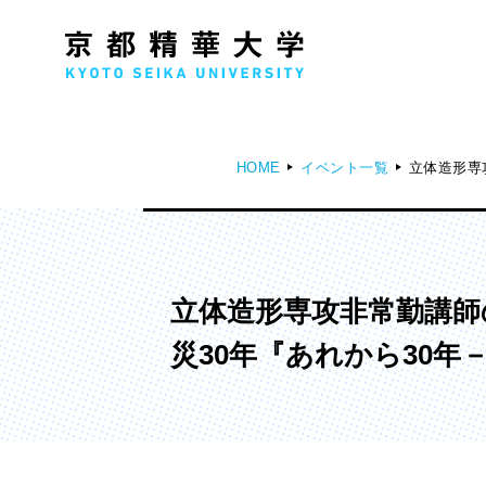
HOME
イベント一覧
立体造形専
人文学部
メ
歴史コース
文学コース
立体造形専攻非常勤講師
社会コース
災30年『あれから30
国際文化コース
国際日本学コース
デザイン学部
マ