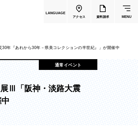
LANGUAGE
MENU
アクセス
資料請求
30年『あれから30年－県美コレクションの半世紀』」が開催中
共通教育
通常イベント
教員一覧
展Ⅲ「阪神・淡路大震
国際文化学部
催中
（2026年度募集停止）
カートゥーンコース
（2025年度募集停止）