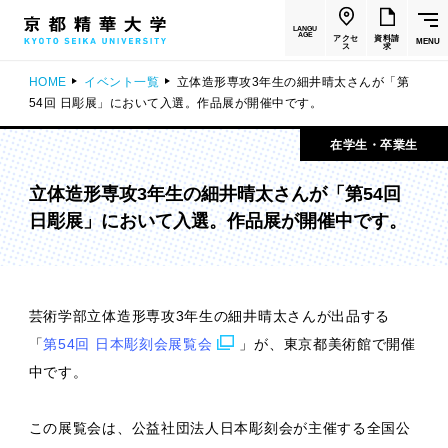
LANGU
AGE
アクセ
資料請
MENU
ス
求
HOME
イベント一覧
立体造形専攻3年生の細井晴太さんが「第
54回 日彫展」において入選。作品展が開催中です。
在学生・卒業生
立体造形専攻3年生の細井晴太さんが「第54回
日彫展」において入選。作品展が開催中です。
芸術学部立体造形専攻3年生の細井晴太さんが出品する
「
第54回 日本彫刻会展覧会
」が、東京都美術館で開催
中です。
この展覧会は、公益社団法人日本彫刻会が主催する全国公