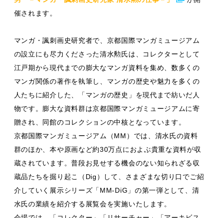
催されます。
マンガ・諷刺画史研究者で、京都国際マンガミュージアム
の設立にも尽力くださった清水勲氏は、コレクターとして
江戸期から現代までの膨大なマンガ資料を集め、数多くの
マンガ関係の著作を執筆し、マンガの歴史や魅力を多くの
人たちに紹介した、「マンガの歴史」を現代まで紡いだ人
物です。膨大な資料群は京都国際マンガミュージアムに寄
贈され、同館のコレクションの中核となっています。
京都国際マンガミュージアム（MM）では、清水氏の資料
群のほか、本や原画など約30万点におよぶ貴重な資料が収
蔵されています。普段お見せする機会のない知られざる収
蔵品たちを掘り起こ（Dig）して、さまざまな切り口でご紹
介していく展示シリーズ「MM-DiG」の第一弾として、清
水氏の業績を紹介する展覧会を実施いたします。
会場では、「コレクター」「リサーチャー」「アーキビス