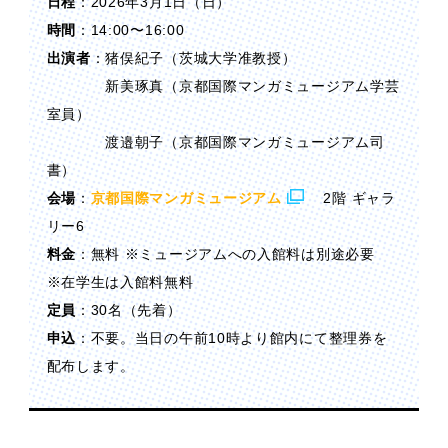
日程
：2026年3月1日（日）
時間
：14:00〜16:00
出演者
：猪俣紀子（茨城大学准教授）
新美琢真（京都国際マンガミュージアム学芸
室員）
渡邉朝子（京都国際マンガミュージアム司
書）
会場
：
京都国際マンガミュージアム
2階 ギャラ
リー6
料金
：無料 ※ミュージアムへの入館料は別途必要
※在学生は入館料無料
定員
：30名（先着）
申込
：不要。当日の午前10時より館内にて整理券を
配布します。