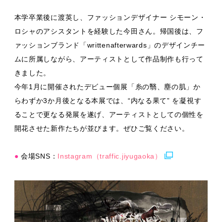
本学卒業後に渡英し、ファッションデザイナー シモーン・
ロシャのアシスタントを経験した今田さん。帰国後は、フ
ァッションブランド「writtenafterwards」のデザインチー
ムに所属しながら、アーティストとして作品制作も行って
きました。
今年1月に開催されたデビュー個展「⽷の翳、塵の肌」か
らわずか3か月後となる本展では、“内なる果て” を凝視す
ることで更なる発展を遂げ、アーティストとしての個性を
開花させた新作たちが並びます。ぜひご覧ください。
●
会場SNS：
Instagram（traffic.jiyugaoka）