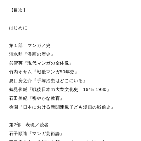
【目次】
はじめに
第１部 マンガ／史
清水勲『漫画の歴史』
呉智英『現代マンガの全体像』
竹内オサム『戦後マンガ50年史』
夏目房之介『手塚治虫はどこにいる』
鶴見俊輔『戦後日本の大衆文化史 1945-1980』
石田美紀『密やかな教育』
徐園『日本における新聞連載子ども漫画の戦前史』
第2部 表現／読者
石子順造『マンガ芸術論』