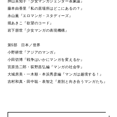
押山美知子『少女マンガジェンダー表象論』
藤本由香里『私の居場所はどこにあるの？』
永山薫『エロマンガ・スタディーズ』
堀あきこ『欲望のコード』
岩下朋世『少女マンガの表現機構』
第5部 日本／世界
小野耕世『アジアのマンガ』
小田切博『戦争はいかにマンガを変えるか』
宮原浩二郎・荻野昌弘編『マンガの社会学』
大城房美・一木順・本浜秀彦編『マンガは越境する！』
吉村和真・田中聡・表智之『差別と向き合うマンガたち』