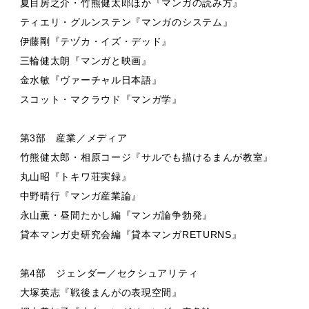
夏目房之介・竹熊健太郎ほか『マンガの読み方』
ティエリ・グルンステン『マンガのシステム』
伊藤剛『テヅカ・イズ・デッド』
三輪健太朗『マンガと映画』
金水敏『ヴァーチャル日本語』
スコット・マクラウド『マンガ学』
第3部 産業／メディア
竹熊健太郎・相原コージ『サルでも描けるまんが教室』
丸山昭『トキワ荘実録』
中野晴行『マンガ産業論』
永山薫・昼間たかし編『マンガ論争勃発』
貸本マンガ史研究会編『貸本マンガRETURNS』
第4部 ジェンダー／セクシュアリティ
大塚英志『戦後まんがの表現空間』