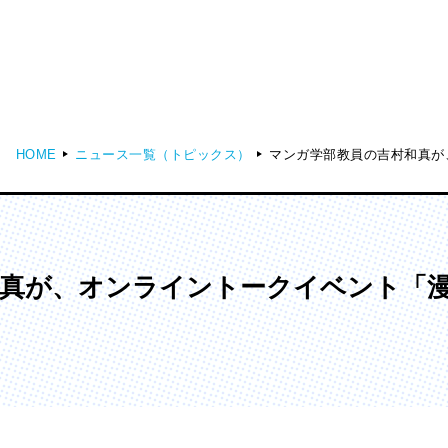
HOME
ニュース一覧（トピックス）
マンガ学部教員の吉村和真が
ディア表現学部
芸術学部
メディア表現学科
造形学科
和真が、オンライントークイベント「
ンガ学部
大学院