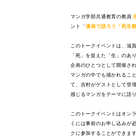
グラフィックデザインコース
マンガ学部共通教育の教員
デジタルクリエイションコース
ント「
漫画で語ろう「死生
イラスト学科
プロダクトデザイン学科
このトークイベントは、滋賀
建築学科
「死」を捉えた「生」のあ
企画のひとつとして開催さ
マンガの中でも描かれるこ
て、吉村がゲストとして登
感じるマンガをテーマに語
このトークイベントはオン
くには事前のお申し込みが必
クに参加することができま