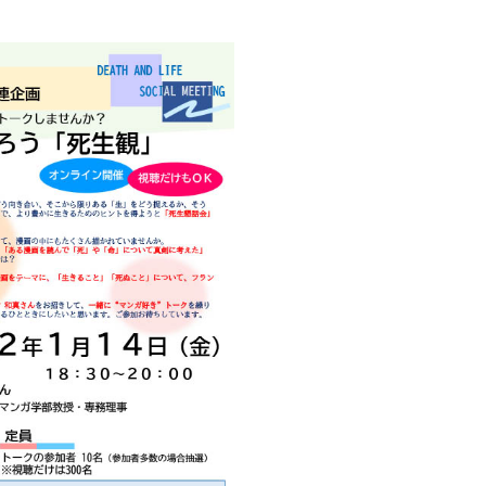
創造情報学部
（仮称・構想中／2028年
度開設予定）