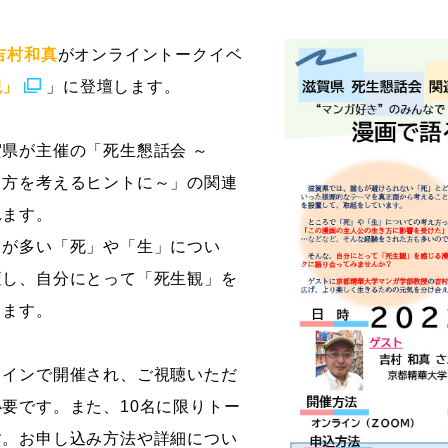
ストーリーマンガコース
芸術研究科
吉村和真
がオンライントークイベ
新世代マンガコース
デザイン研究科
観」
」に登壇します。
キャラクターデザインコース
マンガ研究科
アニメーションコース
人文学研究科
県が主催の「死生懇話会 ～
り方を考えるヒントに～」の関連
れます。
とが多い「死」や「生」につい
壇し、自分にとって「死生観」を
ります。
ラインで開催され、ご視聴いただ
要です。また、10名に限りトー
す。お申し込み方法や詳細につい