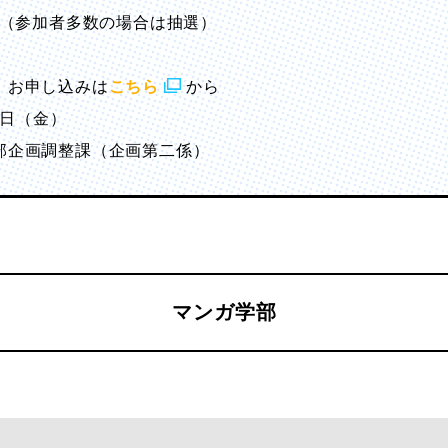
名（参加者多数の場合は抽選）
 お申し込みは
こちら
から
7日（金）
部企画調整課（企画第二係）
マンガ学部