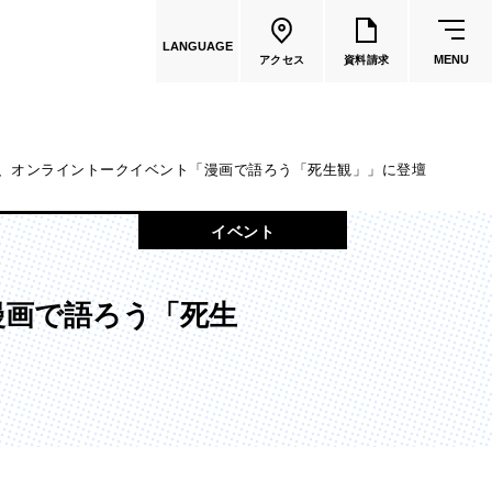
LANGUAGE
MENU
アクセス
資料請求
、オンライントークイベント「漫画で語ろう「死生観」」に登壇
共通教育
イベント
教員一覧
漫画で語ろう「死生
国際文化学部
（2026年度募集停止）
カートゥーンコース
（2025年度募集停止）