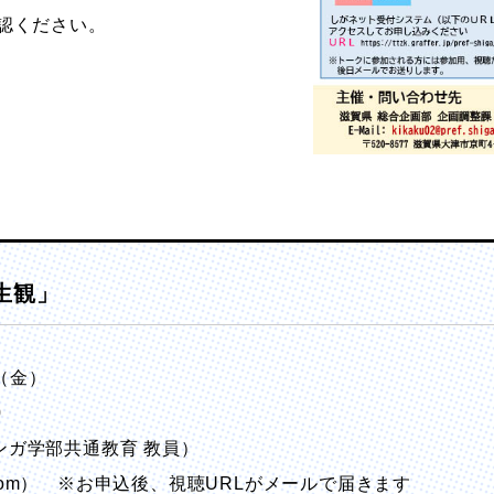
認ください。
生観」
日（金）
0
ンガ学部共通教育 教員）
om） ※お申込後、視聴URLがメールで届きます