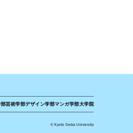
学部
芸術学部
デザイン学部
マンガ学部
大学院
© Kyoto Seika University