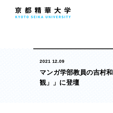
人文学部
メ
2021 12.09
歴史コース
文学コース
マンガ学部教員の吉村
社会コース
観」」に登壇
国際文化コース
国際日本学コース
デザイン学部
マ