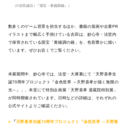
（©吉田誠治 / 『国宝・黄鐘調鐘』）
数多くのゲーム背景を担当するほか、書籍の装画や企業PR
イラストまで幅広く手掛けている吉田は、妙心寺・法堂内
で保管されている国宝「黄鐘調の鐘」を、色彩豊かに描い
ています。ぜひお近くでご覧ください。
本展期間中、妙心寺では、法堂・大庫裏にて「天野喜孝生
誕70周年プロジェクト『金色世界 ～天野喜孝が描く無限の
光～』」、本堂にて特別企画展「天野喜孝 退蔵院特別展」
が同時開催されています。日時などの詳細は、それぞれの
公式サイトよりご確認ください。
●
「
天野喜孝生誕70周年プロジェクト『金色世界 ～天野喜