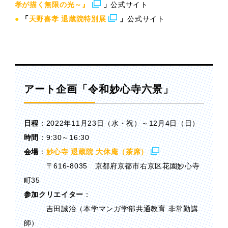
孝が描く無限の光～』
」
公式サイト
●
「
天野喜孝 退蔵院特別展
」
公式サイト
アート企画「令和妙心寺六景」
日程
：2022年11月23日（水・祝）～12月4日（日）
時間
：9:30～16:30
会場
：
妙心寺 退蔵院 大休庵（茶席）
〒616-8035 京都府京都市右京区花園妙心寺
町35
参加クリエイター
：
吉田誠治（本学マンガ学部共通教育 非常勤講
師）