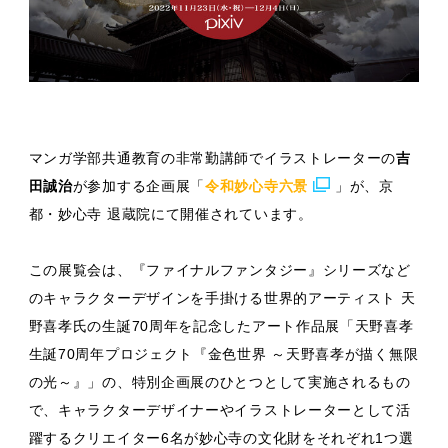
マンガ学部共通教育の非常勤講師でイラストレーターの
吉
田誠治
が参加する企画展「
令和妙心寺六景
」が、京
都・妙心寺 退蔵院にて開催されています。
この展覧会は、『ファイナルファンタジー』シリーズなど
のキャラクターデザインを手掛ける世界的アーティスト 天
野喜孝氏の生誕70周年を記念したアート作品展「天野喜孝
生誕70周年プロジェクト『金色世界 ～天野喜孝が描く無限
の光～』」の、特別企画展のひとつとして実施されるもの
で、キャラクターデザイナーやイラストレーターとして活
躍するクリエイター6名が妙心寺の文化財をそれぞれ1つ選