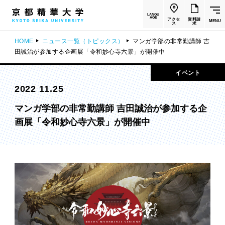
LANGU
AGE
アクセ
資料請
MENU
ス
求
HOME
ニュース一覧（トピックス）
マンガ学部の非常勤講師 吉
田誠治が参加する企画展「令和妙心寺六景」が開催中
イベント
2022 11.25
マンガ学部の非常勤講師 吉田誠治が参加する企
画展「令和妙心寺六景」が開催中