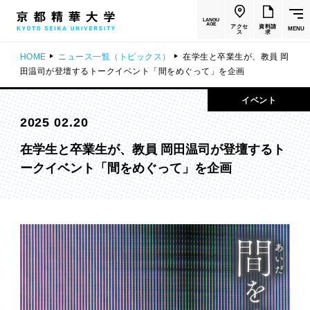
LANGU
AGE
アクセ
資料請
MENU
ス
求
HOME
ニュース一覧（トピックス）
在学生と卒業生が、教員 岡
田温司が登壇するトークイベント「間をめぐって」を企画
イベント
2025 02.20
在学生と卒業生が、教員 岡田温司が登壇するト
ークイベント「間をめぐって」を企画