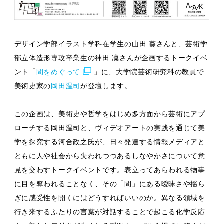
デザイン学部イラスト学科在学生の山田 葵さんと、芸術学
部立体造形専攻卒業生の神田 凜さんが企画するトークイベ
ント「
間をめぐって
」に、大学院芸術研究科の教員で
美術史家の
岡田温司
が登壇します。
この企画は、美術史や哲学をはじめ多方面から芸術にアプ
ローチする岡田温司と、ヴィデオアートの実践を通じて美
学を探究する河合政之氏が、日々発達する情報メディアと
ともに人や社会から失われつつあるしなやかさについて意
見を交わすトークイベントです。表立ってあらわれる物事
に目を奪われることなく、その「間」にある曖昧さや揺ら
ぎに感受性を開くにはどうすればいいのか。異なる領域を
行き来するふたりの言葉が対話することで起こる化学反応