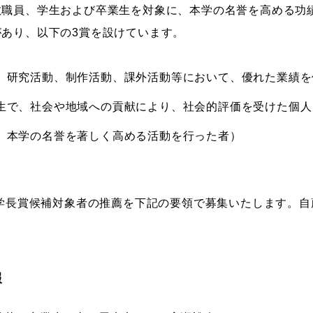
教職員、学生および卒業生を対象に、本学の名誉を高める功
ストーリーマンガコース
芸術研究科
あり、以下の3賞を設けています。
新世代マンガコース
デザイン研究科
キャラクターデザインコース
マンガ研究科
、研究活動、制作活動、課外活動等において、優れた業績を
アニメーションコース
人文学研究科
生で、社会や地域への貢献により、社会的評価を受けた個人
、本学の名誉を著しく高める活動を行った者）
の学長賞候補対象者の推薦を下記の要領で募集いたします。
報