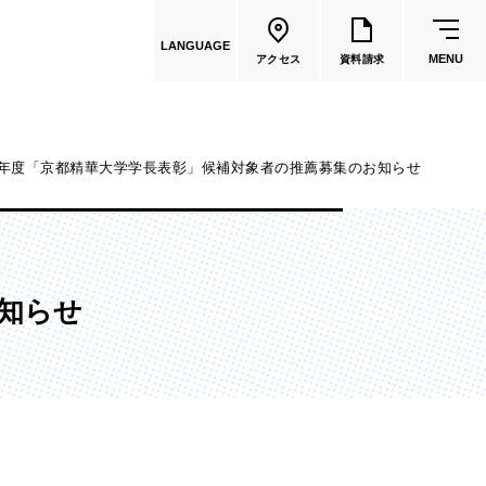
LANGUAGE
MENU
アクセス
資料請求
25年度「京都精華大学学長表彰」候補対象者の推薦募集のお知らせ
共通教育
教員一覧
お知らせ
国際文化学部
（2026年度募集停止）
カートゥーンコース
（2025年度募集停止）