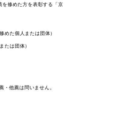
績を修めた方を表彰する「京
創造情報学部
修めた個人または団体）
（仮称・構想中／2028年
度開設予定）
または団体）
自薦・他薦は問いません。