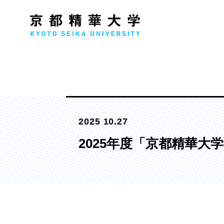
人文学部
メ
2025 10.27
歴史コース
文学コース
2025年度「京都精華
社会コース
国際文化コース
国際日本学コース
デザイン学部
マ