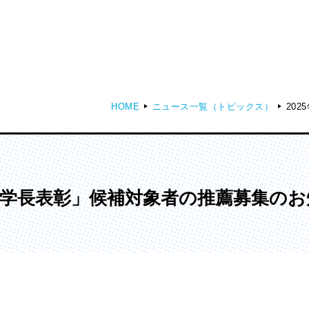
HOME
ニュース一覧（トピックス）
20
ディア表現学部
芸術学部
メディア表現学科
造形学科
大学学長表彰」候補対象者の推薦募集の
ンガ学部
大学院