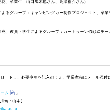
羽美花、卒業生：山口馬木也さん、高瀬裕介さん）
生によるグループ：キャンピングカー制作プロジェクト、卒業
駒泰充、教員・学生によるグループ：カートゥーン似顔絵チー
ンロードし、必要事項を記入のうえ、学長室宛にメール添付
ォーム
」
（担当：山本）
ika.ac.jp