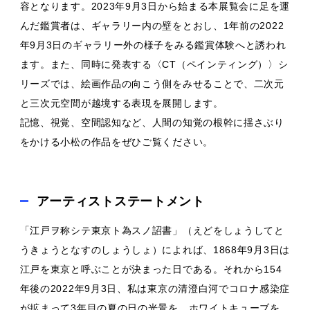
容となります。2023年9月3日から始まる本展覧会に足を運
んだ鑑賞者は、ギャラリー内の壁をとおし、1年前の2022
年9月3日のギャラリー外の様子をみる鑑賞体験へと誘われ
ます。また、同時に発表する〈CT（ペインティング）〉シ
リーズでは、絵画作品の向こう側をみせることで、二次元
と三次元空間が越境する表現を展開します。
記憶、視覚、空間認知など、人間の知覚の根幹に揺さぶり
をかける小松の作品をぜひご覧ください。
アーティストステートメント
「江戸ヲ称シテ東京ト為スノ詔書」（えどをしょうしてと
うきょうとなすのしょうしょ）によれば、1868年9月3日は
江戸を東京と呼ぶことが決まった日である。それから154
年後の2022年9月3日、私は東京の清澄白河でコロナ感染症
が拡まって3年目の夏の日の光景を、ホワイトキューブを