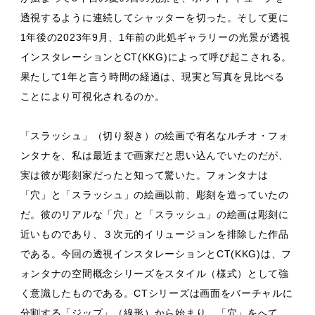
透視するように連続してシャッターを切った。そして更に
1年後の2023年9月、1年前の此処ギャラリーの光景が透視
インスタレーションとCT(KKG)によって呼び起こされる。
果たして1年と言う時間の経過は、現実と写真を見比べる
ことにより可視化されるのか。
「スラッシュ」（切り裂き）の絵画で有名なルチオ・フォ
ンタナを、私は最近まで画家だと思い込んでいたのだが、
実は彼が彫刻家だったと知って驚いた。フォンタナは
「穴」と「スラッシュ」の絵画以前、彫刻を造っていたの
だ。彼のリアルな「穴」と「スラッシュ」の絵画は彫刻に
近いものであり、３次元的イリュージョンを排除した作品
である。今回の透視インスタレーションとCT(KKG)は、フ
ォンタナの空間概念シリーズをスタイル（様式）として強
く意識したものである。CTシリーズは画面をバーチャルに
分割する「ジップ」（線形）から始まり、「穴」をへて