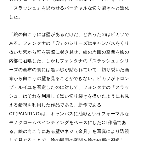
「スラッシュ」を思わせるバーチャルな切り裂きへと進化
した。
「絵の向こうには壁があるだけだ」と言ったのはピカソで
ある。フォンタナの「穴」のシリーズはキャンバスをくり
抜いた穴から壁を実際に覗き見せ、絵の周囲の空間を絵の
内部に召喚した。しかしフォンタナの「スラッシュ」シリ
ーズの画布の裏には黒い紗が貼られていて、切り裂いた画
布から向こうの壁を見ることができない。ピカソがトロン
プ・ルイユを否定したのに対して、フォンタナの「スラッ
シュ」はそれを利用して黒い切り裂きを描いたようにも見
える錯視を利用した作品である。新作である
CT(PAINTING)は、キャンバスに油彩というフォーマルな
モノクロームペインティングをベースにしたCT作品であ
る。絵の向こうにある壁やネジ（金具）を写真により透視
して見せることで、絵の周囲の空間を絵の内部に召喚し、