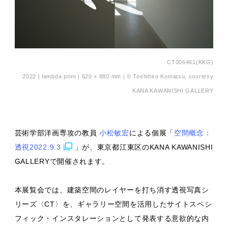
CT006461(KKG)
2022 | lambda print | 620 × 880 mm | ©︎ Toshihiro Komatsu, courtesy
KANA KAWANISHI GALLERY
芸術学部洋画専攻の教員
小松敏宏
による個展「
空間概念：
透視2022.9.3
」が、東京都江東区のKANA KAWANISHI
GALLERYで開催されます。
本展覧会では、建築空間のレイヤーを打ち消す透視写真シ
リーズ〈CT〉を、ギャラリー空間を活用したサイトスペシ
フィック・インスタレーションとして発表する意欲的な内