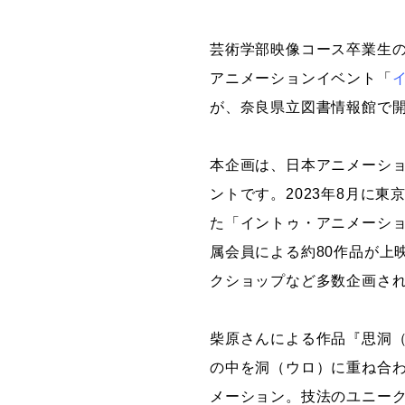
グラフィックデザインコース
芸術学部映像コース卒業生
デジタルクリエイションコース
アニメーションイベント「
イ
イラスト学科
が、奈良県立図書情報館で
プロダクトデザイン学科
建築学科
本企画は、日本アニメーショ
ントです。2023年8月に
た「イントゥ・アニメーショ
属会員による約80作品が上
クショップなど多数企画さ
柴原さんによる作品『思洞
の中を洞（ウロ）に重ね合
メーション。技法のユニー