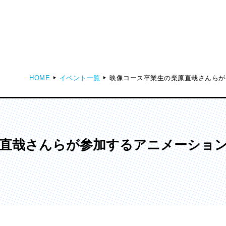
HOME
イベント一覧
映像コース卒業生の柴原直哉さんらが参
ディア表現学部
芸術学部
メディア表現学科
造形学科
直哉さんらが参加するアニメーション
ンガ学部
大学院