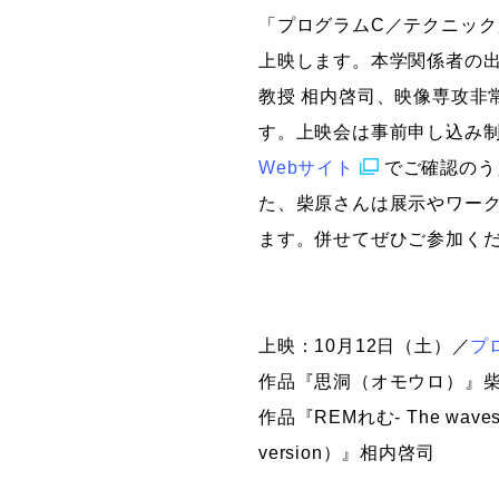
「プログラムC／テクニック
上映します。本学関係者の
教授 相内啓司、映像専攻非
す。上映会は事前申し込み
Webサイト
でご確認のう
た、柴原さんは展示やワー
ます。併せてぜひご参加く
上映：10月12日（土）／
プ
作品『思洞（オモウロ）』
作品『REMれむ- The waves o
version）』相内啓司