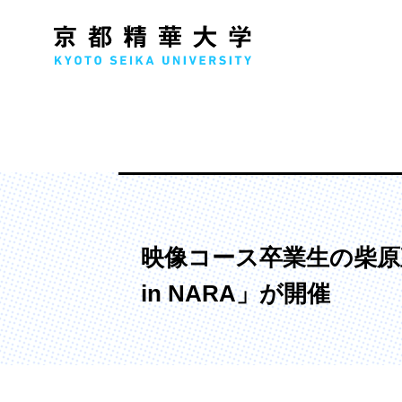
人文学部
メ
歴史コース
文学コース
映像コース卒業生の柴原
社会コース
in NARA」が開催
国際文化コース
国際日本学コース
デザイン学部
マ