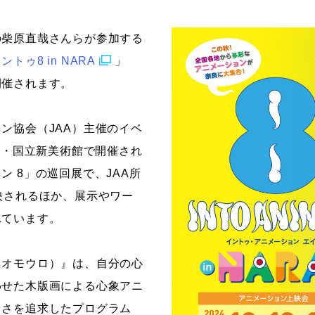
ストーリーマンガコース
芸術研究科
の柴原直哉さんらが参加する
新世代マンガコース
デザイン研究科
ントゥ8 in NARA
」
キャラクターデザインコース
マンガ研究科
開催されます。
アニメーションコース
人文学研究科
ン協会（JAA）主催のイベ
東京・国立新美術館で開催され
ン 8」の巡回展で、JAA所
映されるほか、展示やワー
れています。
（オモウロ）』は、自分の心
わせた木版画による心象アニ
クさを追求したプログラム