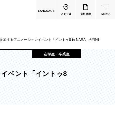
LANGUAGE
MENU
アクセス
資料請求
加するアニメーションイベント「イントゥ8 in NARA」が開催
共通教育
在学生・卒業生
教員一覧
イベント「イントゥ8
国際文化学部
（2026年度募集停止）
カートゥーンコース
（2025年度募集停止）