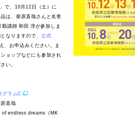
」で、10月12日（土）に
出品は、柴原直哉さんと名誉
常勤講師 和田 淳が参加しま
制となりますので、
公式
え、お申込みください。ま
クショップなどにも参加され
ださい。
ログラムC
柴原直哉
f endless dreams（MK