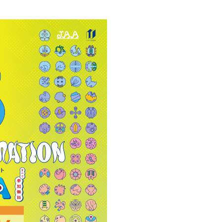
創造情報学部
（仮称・構想中／2028年
度開設予定）