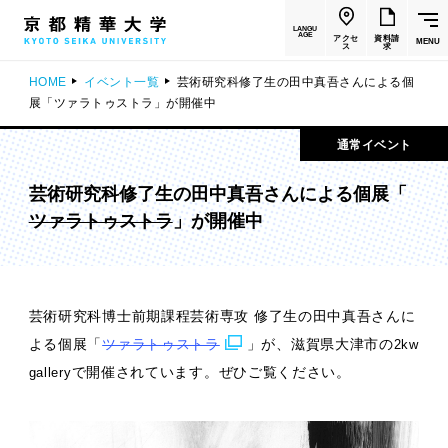
LANGU
AGE
アクセ
資料請
MENU
ス
求
HOME
イベント一覧
芸術研究科修了生の田中真吾さんによる個
展「ツァラトゥストラ」が開催中
通常イベント
芸術研究科修了生の田中真吾さんによる個展「
ツァラトゥストラ
」が開催中
芸術研究科博士前期課程芸術専攻 修了生の田中真吾さんに
よる個展「
ツァラトゥストラ
」が、滋賀県大津市の
2kw
で開催されています。ぜひご覧ください。
gallery