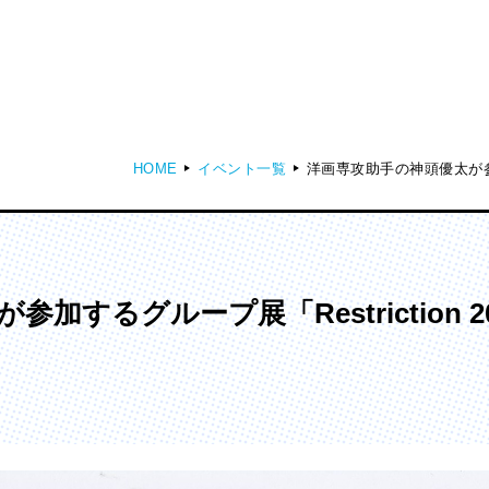
HOME
イベント一覧
洋画専攻助手の神頭優太が参加するグ
ディア表現学部
芸術学部
メディア表現学科
造形学科
グループ展「Restriction 2025 -T
ンガ学部
大学院