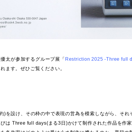
頭優太が参加する
グループ
展「
Restriction 2025 -Three full 
催されます。ぜひご覧ください。
tion(制約)を設け、その枠の中で表現の営為を模索しながら、
 Three full days(まる3日)かけて制作された作品