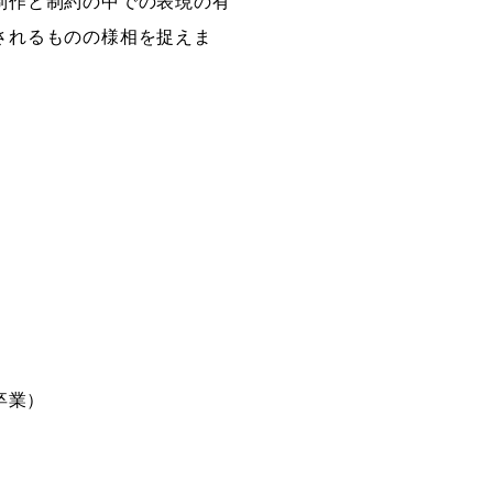
制作と制約の中での表現の有
されるものの様相を捉えま
卒業）