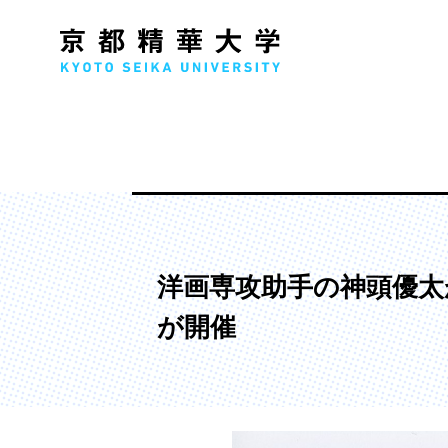
人文学部
メ
歴史コース
文学コース
洋画専攻助手の神頭優太が参加する
社会コース
が開催
国際文化コース
国際日本学コース
デザイン学部
マ