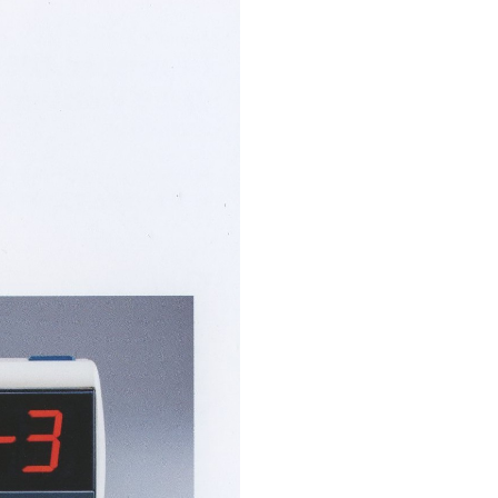
創造情報学部
（仮称・構想中／2028年
度開設予定）