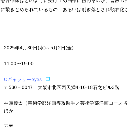
件を各作家はどのように受け止め制作に携わるのか、普段の
品に繋ぎとめられているもの、あるいは削ぎ落とされ顕在化
2025年4月30日(水)～5月2日(金)
11:00〜19:00
Oギャラリーeyes
〒530－0047 大阪市北区西天満4-10-18石之ビル3階
神頭優太（芸術学部洋画専攻助手／芸術学部洋画コース 
ほか
不要