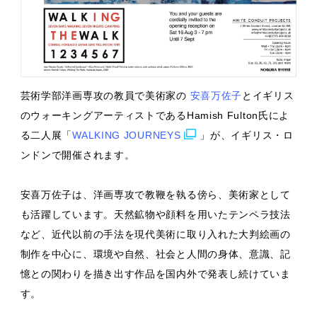
芸術学部洋画専攻の教員で美術家の
安喜万佐子
とイギリス
のウォーキングアーティストであるHamish Fulton氏によ
る二人展「
WALKING JOURNEYS
」が、イギリス・ロ
ンドンで開催されます。
安喜万佐子は、洋画専攻で教鞭を執る傍ら、美術家として
も活躍しています。天然鉱物や顔料を用いたテンペラ技法
など、近代以前の手法を現代美術に取り入れた大判絵画の
制作を中心に、環境や自然、社会と人間の身体、意識、記
憶との関わりを描き出す作品を国内外で発表し続けていま
す。