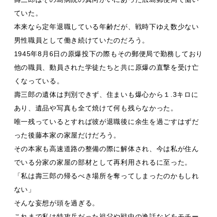
ていた。
本来なら定年退職している年齢だが、戦時下ゆえ数少ない
男性職員として働き続けていたのだろう。
1945年8月6日の原爆投下の際もその郵便局で勤務しており
他の職員、動員された学徒たちと共に原爆の直撃を受け亡
くなっている。
壽三郎の遺体は判別できず、住まいも爆心から１.3キロに
あり、遺品や写真も全て焼けて何も残らなかった。
唯一残っているとすれば彼が退職後に余生を過ごすはずだ
った後藤本家の家屋だけだろう。
その本家も高速道路の整備の際に解体され、今は私が住ん
でいる分家の家屋の部材として再利用されるに至った。
「私は壽三郎の帰るべき場所を奪ってしまったのかもしれ
ない」
そんな妄想が頭を過ぎる。
これまで私は特攻兵だった祖父や戦中の逸話などをモチー