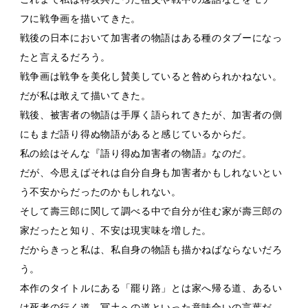
フに戦争画を描いてきた。
戦後の日本において加害者の物語はある種のタブーになっ
たと言えるだろう。
戦争画は戦争を美化し賛美していると咎められかねない。
だが私は敢えて描いてきた。
戦後、被害者の物語は手厚く語られてきたが、加害者の側
にもまだ語り得ぬ物語があると感じているからだ。
私の絵はそんな『語り得ぬ加害者の物語』なのだ。
だが、今思えばそれは自分自身も加害者かもしれないとい
う不安からだったのかもしれない。
そして壽三郎に関して調べる中で自分が住む家が壽三郎の
家だったと知り、不安は現実味を増した。
だからきっと私は、私自身の物語も描かねばならないだろ
う。
本作のタイトルにある「罷り路」とは家へ帰る道、あるい
は死者の行く道、冥土への道といった意味合いの言葉だ。