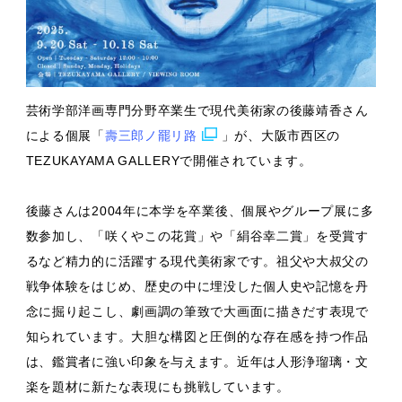
芸術学部洋画専門分野卒業生で現代美術家の後藤靖香さん
による個展「
壽三郎ノ罷リ路
」が、大阪市西区の
TEZUKAYAMA GALLERYで開催されています。
後藤さんは2004年に本学を卒業後、個展やグループ展に多
数参加し、「咲くやこの花賞」や「絹谷幸二賞」を受賞す
るなど精力的に活躍する現代美術家です。祖父や大叔父の
戦争体験をはじめ、歴史の中に埋没した個人史や記憶を丹
念に掘り起こし、劇画調の筆致で大画面に描きだす表現で
知られています。大胆な構図と圧倒的な存在感を持つ作品
は、鑑賞者に強い印象を与えます。近年は人形浄瑠璃・文
楽を題材に新たな表現にも挑戦しています。