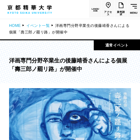
LANGU
AGE
アクセ
資料請
MENU
ス
求
HOME
イベント一覧
洋画専門分野卒業生の後藤靖香さんによる
個展「壽三郎ノ罷リ路」が開催中
通常イベント
洋画専門分野卒業生の後藤靖香さんによる個展
「壽三郎ノ罷リ路」が開催中