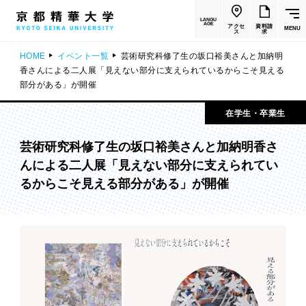
LANGU
AGE
アクセ
資料請
MENU
ス
求
HOME
イベント一覧
芸術研究科修了生の坂口裕美さんと加納明
香さんによる二人展「見えない部分に支えられているからこそ見える
部分がある」が開催
在学生・卒業生
芸術研究科修了生の坂口裕美さんと加納明香さ
んによる二人展「見えない部分に支えられてい
るからこそ見える部分がある」が開催