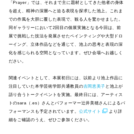
「Prayer」では、それまで主に題材としてきた他者の身体
を超え、精神の深層へと迫る表現を探求した池上。これま
での作風を大胆に覆した表現で、観る人を驚かせました。
同ギャラリーにおいて2回目の個展実施となる今回は、前
展で挑戦した技法を発展させたペインティングや大型ドロ
ーイング、立体作品などを通じて、池上の思考と表現の深
化を感じられる空間となっています。ぜひ会場へお越しく
ださい。
関連イベントとして、本展初日には、以前より池上作品に
注目していた本学芸術学部共通教員の
吉岡恵美子
と池上が
語り合うトークイベントを実施。最終日には、アーティス
トのsara（.es）さんとパフォーマー辻井美穂さんによるパ
フォーマンスも予定されています。
公式サイト
より詳
細をご確認のうえ、ぜひご参加ください。