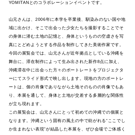
YOMITANとのコラボレーションイベントです。
山元さんは、2006年に本学を卒業後、馴染みのない国や地
域に出かけ、そこで出会った少女たちを撮影することでそ
の身体に潜む土地の記憶と、身体というものの空虚さを写
真にとどめようとする作品を制作してきた美術作家です。
今回の展覧会では、山元さんが近年拠点としている沖縄を
舞台に、滞在制作によって生み出された新作8点に加え、
沖縄滞在中に出会った方々のポートレートをプロジェクタ
ーにてスライド形式で映し出します。現地の方のポートレ
ートは、個の肖像でありながら土地そのものの肖像でもあ
り、本展を通して、身体と土地が交差する多層的な関係性
が立ち現れます。
この展覧会は、山元さんにとって初めての沖縄での個展と
なります。沖縄という固有の風土の中で紡がれる“ここでし
か生まれない表現”が結晶した本展を、ぜひ会場でご体感く