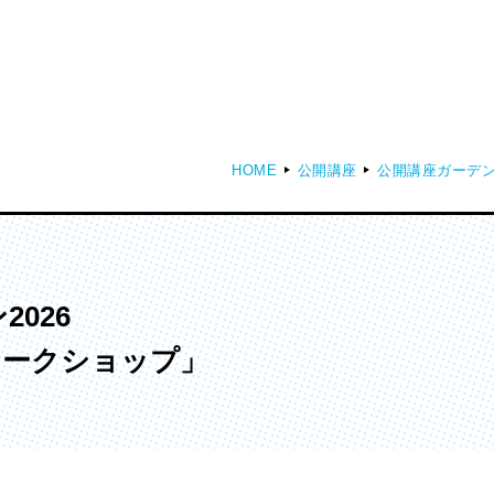
HOME
公開講座
公開講座ガーデ
ディア表現学部
芸術学部
メディア表現学科
造形学科
026
ワークショップ」
ンガ学部
大学院