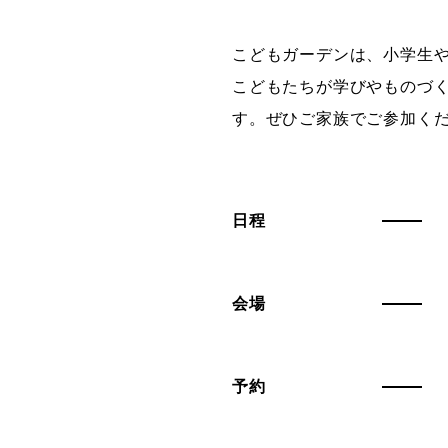
グラフィックデザインコース
こどもガーデンは、小学生
デジタルクリエイションコース
こどもたちが学びやものづ
イラスト学科
す。ぜひご家族でご参加く
プロダクトデザイン学科
建築学科
日程
会場
予約