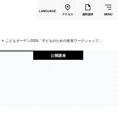
LANGUAGE
MENU
アクセス
資料請求
ン
こどもガーデン2026「子どものための造形ワークショップ」
共通教育
公開講座
教員一覧
国際文化学部
（2026年度募集停止）
カートゥーンコース
（2025年度募集停止）