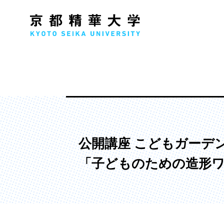
人文学部
メ
歴史コース
文学コース
公開講座 こどもガーデン2
社会コース
「子どものための造形
国際文化コース
国際日本学コース
デザイン学部
マ