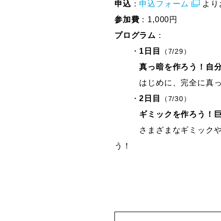
申込
：
申込フォーム
より
参加費
：1,000円
プログラム
：
・
1日目
（7/29）
真っ暗を作ろう！自
はじめに、完全に真っ暗な
・
2日目
（7/30）
ギミックを作ろう！
さまざまなギミックや宝箱
う！