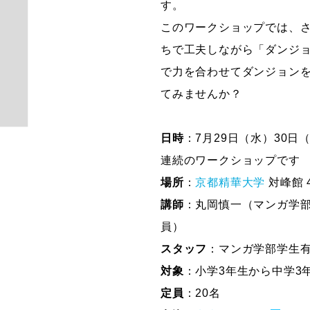
す。
このワークショップでは、
ちで工夫しながら「ダンジ
で力を合わせてダンジョン
てみませんか？
日時
：7月29日（水）30日（木
連続のワークショップです
場所
：
京都精華大学
対峰館 
講師
：丸岡慎一（マンガ学部
員）
スタッフ
：マンガ学部学生
対象
：小学3年生から中学3
定員
：20名