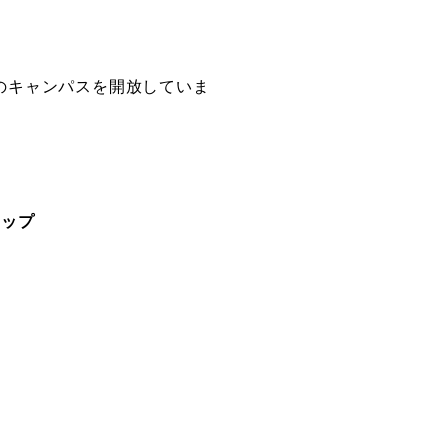
創造情報学部
のキャンパスを開放していま
（仮称・構想中／2028年
度開設予定）
ョップ