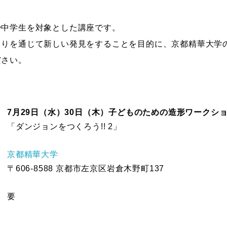
ストーリーマンガコース
芸術研究科
や中学生を対象とした講座です。
新世代マンガコース
デザイン研究科
くりを通じて新しい発見をすることを目的に、京都精華大学
キャラクターデザインコース
マンガ研究科
ださい。
アニメーションコース
人文学研究科
7月29日（水）30日（木）子どものための造形ワークシ
「ダンジョンをつくろう!! 2」
京都精華大学
〒606-8588 京都市左京区岩倉木野町137
要