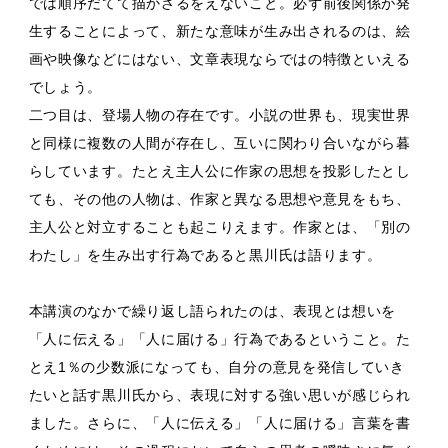
では順序だてて描かざるをえないこと。必ず前後関係が発
生することによって、新たな意味が生み出されるのは、絵
画や映像などにはない、文章表現ならではの特徴といえる
でしょう。
二つ目は、登場人物の存在です。小説の世界も、現実世界
と同様に複数の人間が存在し、互いに関わり合いながら暮
らしています。たとえ主人公に作家の思想を投影したとし
ても、その他の人物は、作家と異なる思想や意見をもち、
主人公と対立することも起こりえます。作家とは、「別の
わたし」を生み出す行為であると黒川氏は語ります。
本講演のなかで繰り返し語られたのは、表現とは想いを
「人に伝える」「人に届ける」行為であるということ。た
とえ1％の少数派になっても、自分の意見を発信していき
たいと話す黒川氏から、表現に対する強い思いが感じられ
ました。さらに、「人に伝える」「人に届ける」言葉を書