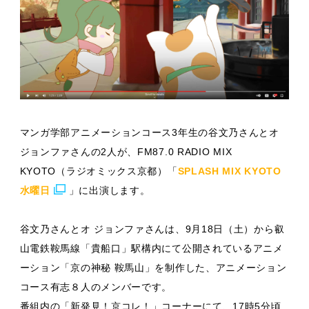
マンガ学部アニメーションコース3年生の谷文乃さんとオ
ジョンファさんの2人が、FM87.0 RADIO MIX
KYOTO（ラジオミックス京都）「
SPLASH MIX KYOTO
水曜日
」に出演します。
谷文乃さんとオ ジョンファさんは、9月18日（土）から叡
山電鉄鞍馬線「貴船口」駅構内にて公開されているアニメ
ーション「京の神秘 鞍馬山」を制作した、アニメーション
コース有志８人のメンバーです。
番組内の「新発見！京コレ！」コーナーにて、17時5分頃